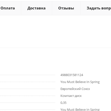
Оплата
Доставка
Отзывы
Задать вопр
4988031581124
You Must Believe In Spring
Европейский Союз
Компакт-диск
0,35
You Must Believe In Spring