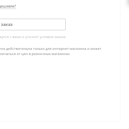
дешевле?
 заказ
тся с вами и уточнят условия заказа
ена действительна только для интернет-магазина и может
тличаться от цен в розничных магазинах