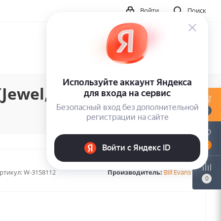
Войти
Поиск
(Jewel, Japan) (1SACD)
0
0
ртикул:
W-3158112
Производитель:
Bill Evans
0