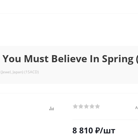
 You Must Believe In Spring 
 (Jewel, Japan) (1SACD)
А
8 810
₽
/шт