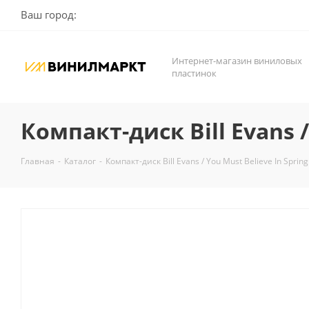
Ваш город:
Интернет-магазин виниловых
пластинок
Компакт-диск Bill Evans /
Главная
-
Каталог
-
Компакт-диск Bill Evans / You Must Believe In Spring