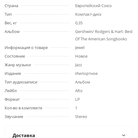
Страна
Европейский Союз
Тип
Компакт-диск
Вес, кг
0,35
Альбом
Gershwin/ Rodgers & Hart: Best
Of The American Songbooks
Информация о товаре
Jewel
Состояние
Новое
Жанр музыки
Jazz
Издание
Импортное
Тип аудиозаписи
Альбом
Лейбл
Alto
Формат
LP
Кол-во в комплекте
1
Звучание
Stereo
Доставка