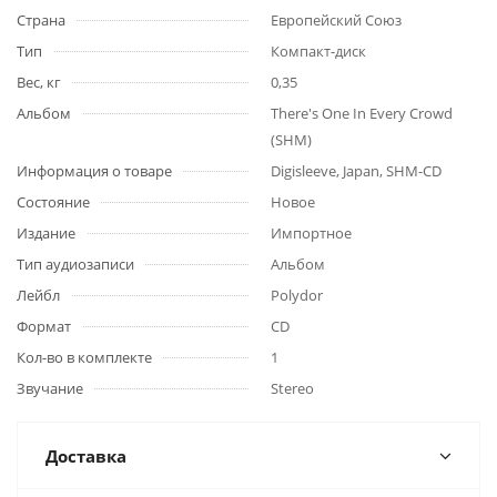
Страна
Европейский Союз
Тип
Компакт-диск
Вес, кг
0,35
Альбом
There's One In Every Crowd
(SHM)
Информация о товаре
Digisleeve, Japan, SHM-CD
Состояние
Новое
Издание
Импортное
Тип аудиозаписи
Альбом
Лейбл
Polydor
Формат
CD
Кол-во в комплекте
1
Звучание
Stereo
Доставка