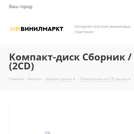
Ваш город:
Интернет-магазин виниловых
пластинок
Компакт-диск Сборник / C
(2CD)
Главная
-
Каталог
-
Компакт-диски
-
Электроника на CD дисках
-