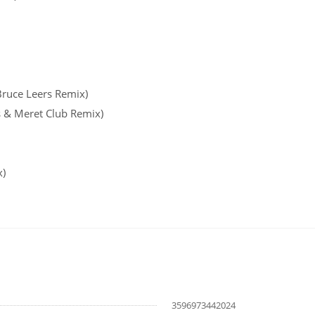
(Bruce Leers Remix)
es & Meret Club Remix)
x)
3596973442024