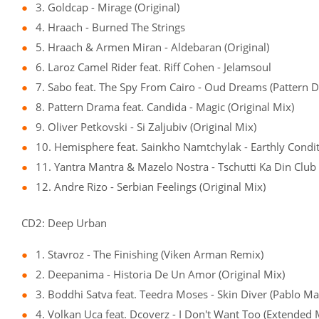
3. Goldcap - Mirage (Original)
4. Hraach - Burned The Strings
5. Hraach & Armen Miran - Aldebaran (Original)
6. Laroz Camel Rider feat. Riff Cohen - Jelamsoul
7. Sabo feat. The Spy From Cairo - Oud Dreams (Pattern
8. Pattern Drama feat. Candida - Magic (Original Mix)
9. Oliver Petkovski - Si Zaljubiv (Original Mix)
10. Hemisphere feat. Sainkho Namtchylak - Earthly Conditi
11. Yantra Mantra & Mazelo Nostra - Tschutti Ka Din Club
12. Andre Rizo - Serbian Feelings (Original Mix)
CD2: Deep Urban
1. Stavroz - The Finishing (Viken Arman Remix)
2. Deepanima - Historia De Un Amor (Original Mix)
3. Boddhi Satva feat. Teedra Moses - Skin Diver (Pablo Ma
4. Volkan Uca feat. Dcoverz - I Don't Want Too (Extended 