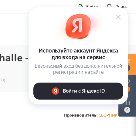
Войти
Поиск
alle - Magic Deep 03
0
CD)
0
0
Производитель:
СБОРНИК