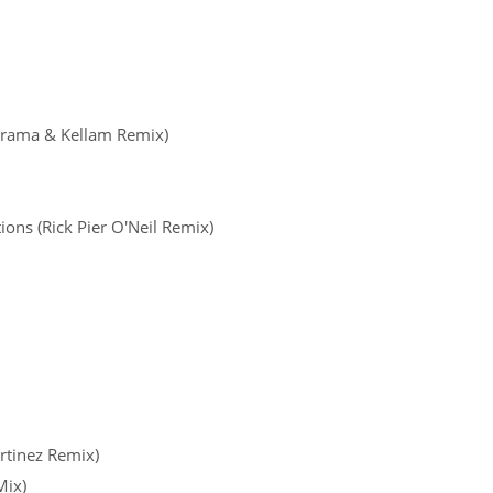
 Drama & Kellam Remix)
ons (Rick Pier O'Neil Remix)
rtinez Remix)
Mix)