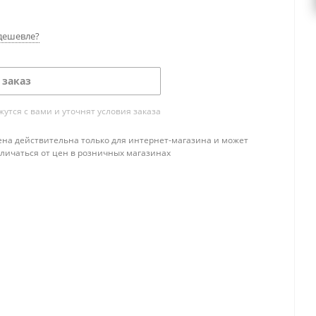
дешевле?
 заказ
тся с вами и уточнят условия заказа
ена действительна только для интернет-магазина и может
тличаться от цен в розничных магазинах