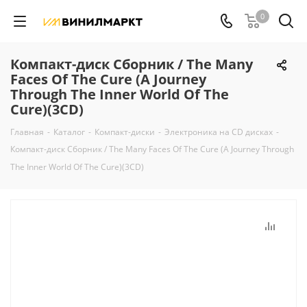
0
Компакт-диск Сборник / The Many
Faces Of The Cure (A Journey
Through The Inner World Of The
Cure)(3CD)
Главная
-
Каталог
-
Компакт-диски
-
Электроника на CD дисках
-
Компакт-диск Сборник / The Many Faces Of The Cure (A Journey Through
The Inner World Of The Cure)(3CD)