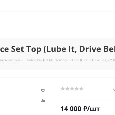
 Set Top (Lube It, Drive Bel
оигрывателей
-
Набор Pro-Ject Maintenance Set Top (Lube It, Drive Belt, 2M R
А
14 000
₽
/шт