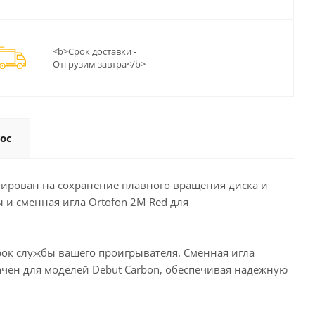
<b>Срок доставки -
Отгрузим завтра</b>
ос
нтирован на сохранение плавного вращения диска и
 и сменная игла Ortofon 2M Red для
рок службы вашего проигрывателя. Сменная игла
начен для моделей Debut Carbon, обеспечивая надежную