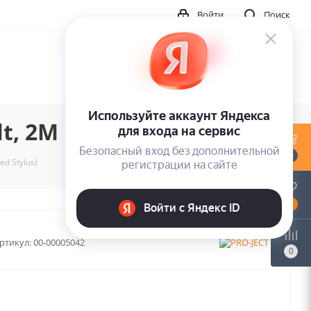
Войти
Поиск
t, 2M Red Stylus)
0
ed Stylus)
0
ртикул:
00-00005042
0