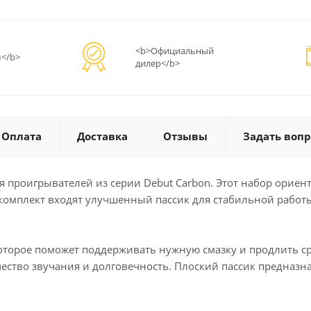
<b>Официальный
</b>
дилер</b>
Оплата
Доставка
Отзывы
Задать вопр
ия проигрывателей из серии Debut Carbon. Этот набор орие
комплект входят улучшенный пассик для стабильной работы
 которое поможет поддерживать нужную смазку и продлить с
чество звучания и долговечность. Плоский пассик предназ