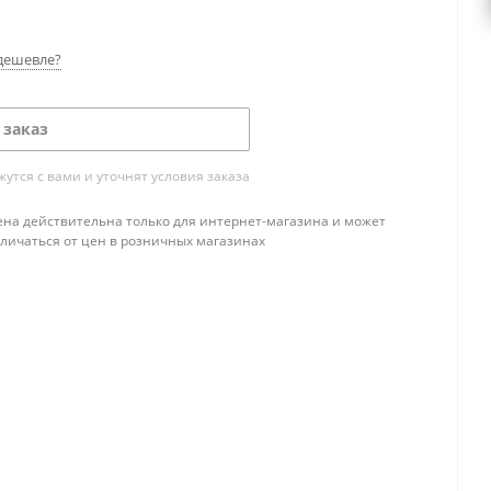
дешевле?
 заказ
тся с вами и уточнят условия заказа
ена действительна только для интернет-магазина и может
тличаться от цен в розничных магазинах