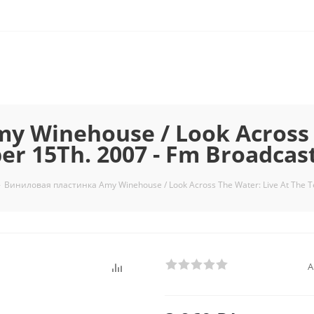
 Winehouse / Look Across T
r 15Th. 2007 - Fm Broadcast
-
Виниловая пластинка Amy Winehouse / Look Across The Water: Live At The Te
А