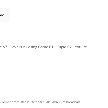
ос
e A7 - Love Is A Losing Game B1 - Cupid B2 - You´re
he Tempodrom. Berlin. October 15Th. 2007 - Fm Broadcast