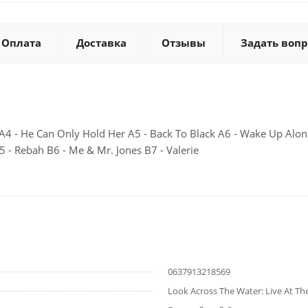
Оплата
Доставка
Отзывы
Задать вопр
n A4 - He Can Only Hold Her A5 - Back To Black A6 - Wake Up Alon
- Rebah B6 - Me & Mr. Jones B7 - Valerie
0637913218569
Look Across The Water: Live At T