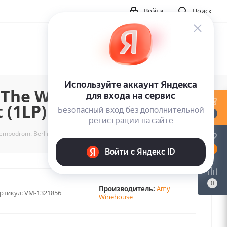
Войти
Поиск
he Water: Live At The
 (1LP)
0
mpodrom. Berlin. October 15Th. 2007 - Fm Broadcast (1LP)
0
0
Производитель:
Amy
ртикул:
VM-1321856
Winehouse