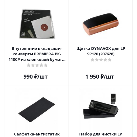
Внутренние вкладыши-
Щетка DYNAVOX для LP
конверты PREMIERA PK-
SP120 (207628)
118CP из хлопковой бумаги
для 12" виниловых
пластинок 20 шт.
990
₽
/шт
1 950
₽
/шт
Салфетка-aнтистатик
Набор для чистки LP