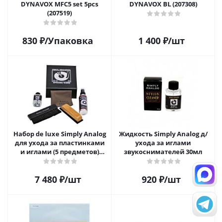
DYNAVOX MFC5 set 5pcs
DYNAVOX BL (207308)
(207519)
830
₽
/Упаковка
1 400
₽
/шт
Набор de luxe Simply Analog
Жидкость Simply Analog д/
для ухода за пластинками
ухода за иглами
и иглами (5 предметов)
звукоснимателей 30мл
SAVC003
7 480
₽
/шт
920
₽
/шт