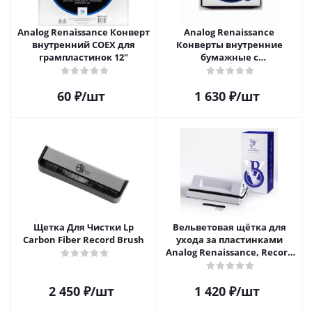
Analog Renaissance Конверт
Analog Renaissance
внутренний COEX для
Конверты внутренние
грампластинок 12"
бумажные с
антистатическим пакетом
для грампластинок 12"
60
₽
/шт
1 630
₽
/шт
Audiophile Paper+Plastic (25
шт)
Щетка Для Чистки Lp
Вельветовая щётка для
Carbon Fiber Record Brush
ухода за пластинками
Analog Renaissance, Record
Velvet Brush, AR-7152, White
2 450
₽
/шт
1 420
₽
/шт