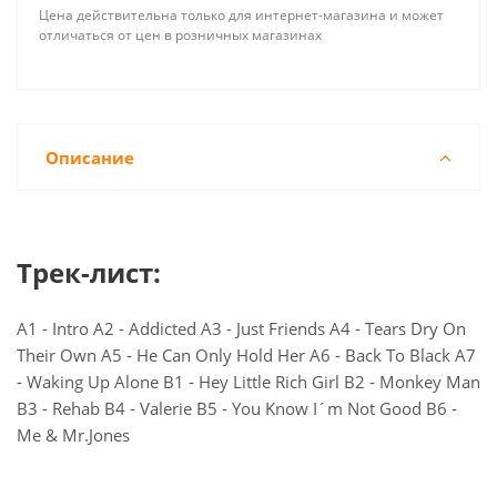
Цена действительна только для интернет-магазина и может
отличаться от цен в розничных магазинах
Описание
Трек-лист:
A1 - Intro A2 - Addicted A3 - Just Friends A4 - Tears Dry On
Their Own A5 - He Can Only Hold Her A6 - Back To Black A7
- Waking Up Alone B1 - Hey Little Rich Girl B2 - Monkey Man
B3 - Rehab B4 - Valerie B5 - You Know I´m Not Good B6 -
Me & Mr.Jones