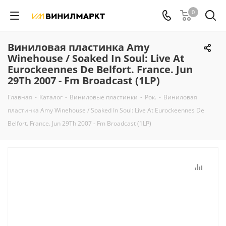
0
Виниловая пластинка Amy
Winehouse / Soaked In Soul: Live At
Eurockeennes De Belfort. France. Jun
29Th 2007 - Fm Broadcast (1LP)
Главная
-
Каталог
-
Виниловые пластинки
-
Рок.
-
Виниловая
пластинка Amy Winehouse / Soaked In Soul: Live At Eurockeennes De
Belfort. France. Jun 29Th 2007 - Fm Broadcast (1LP)