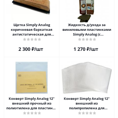
Щетка Simply Analog
Жидкость д/ухода за
коричневая бархатная
виниловыми пластинками
антистатическая для
Simply Analog (с
чистки виниловых
распылителем, 200 мл) и
пластинок
салфетка
2 300
₽
/шт
1 270
₽
/шт
Конверт Simply Analog 12"
Конверт Simply Analog 12"
внешний прочный из
внешний из
полиэтилена для пластинок
полипропилена для
(25шт)
пластинок (25шт)