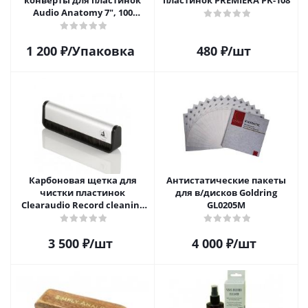
конверты для пластинок
пластинок PREMIERA PK-108
Audio Anatomy 7", 100
микрон, полиэтилен (50 шт)
1 200
₽
/Упаковка
480
₽
/шт
Карбоновая щетка для
Антистатические пакеты
чистки пластинок
для в/дисков Goldring
Clearaudio Record cleaning
GL0205M
brush
3 500
₽
/шт
4 000
₽
/шт