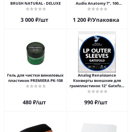
BRUSH NATURAL - DELUXE
Audio Anatomy 7", 100
микрон, полиэтилен (50 шт)
3 000
₽
/шт
1 200
₽
/Упаковка
Гель для чистки виниловых
Analog Renaissance
пластинок PREMIERA PK-108
Конверты внешние для
грампластинок 12" Gatefold
(25 шт)
480
₽
/шт
990
₽
/шт