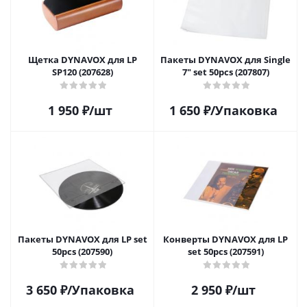
Щетка DYNAVOX для LP
Пакеты DYNAVOX для Single
SP120 (207628)
7" set 50pcs (207807)
1 950
₽
/шт
1 650
₽
/Упаковка
Пакеты DYNAVOX для LP set
Конверты DYNAVOX для LP
50pcs (207590)
set 50pcs (207591)
3 650
₽
/Упаковка
2 950
₽
/шт