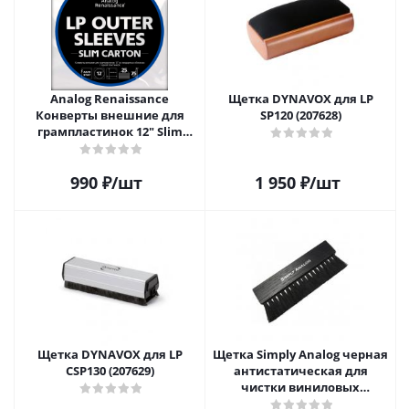
Analog Renaissance
Щетка DYNAVOX для LP
Конверты внешние для
SP120 (207628)
грампластинок 12" Slim
Carton (25 шт)
990
₽
/шт
1 950
₽
/шт
Щетка DYNAVOX для LP
Щетка Simply Analog черная
CSP130 (207629)
антистатическая для
чистки виниловых
пластинок