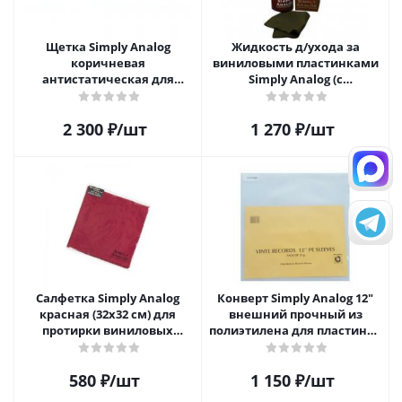
Щетка Simply Analog
Жидкость д/ухода за
коричневая
виниловыми пластинками
антистатическая для
Simply Analog (с
чистки виниловых
распылителем, 200 мл) и
пластинок
салфетка
2 300
₽
/шт
1 270
₽
/шт
Салфетка Simply Analog
Конверт Simply Analog 12"
красная (32х32 см) для
внешний прочный из
протирки виниловых
полиэтилена для пластинок
пластинок из микрофибры
(25шт)
580
₽
/шт
1 150
₽
/шт