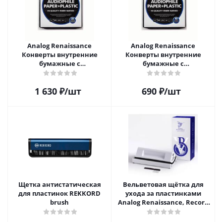
Analog Renaissance
Analog Renaissance
Конверты внутренние
Конверты внутренние
бумажные с
бумажные с
антистатическим пакетом
антистатическим пакетом
для грампластинок 12"
для грампластинок 12"
1 630
₽
/шт
690
₽
/шт
Audiophile Paper+Plastic (25
Audiophile Paper+Plastic (10
шт)
шт)
Щетка антистатическая
Вельветовая щётка для
для пластинок REKKORD
ухода за пластинками
brush
Analog Renaissance, Record
Velvet Brush, AR-7152, White