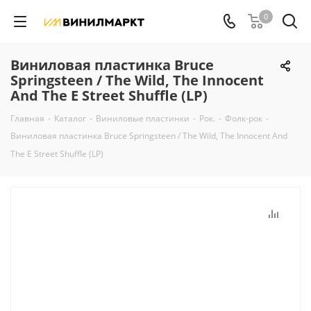
0
Виниловая пластинка Bruce
Springsteen / The Wild, The Innocent
And The E Street Shuffle (LP)
Главная
-
Каталог
-
Виниловые пластинки
-
Рок.
-
Фолк-рок
-
Виниловая пластинка Bruce Springsteen / The Wild, The Innocent And
The E Street Shuffle (LP)