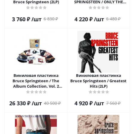
Bruce Springsteen (2LP)
SPRINGSTEEN / ONLY THE
STRONG SURVIVE (2LP)
3 760
₽
/шт
4 220
₽
/шт
6 830
₽
6 480
₽
Виниловая пластинка
Виниловая пластинка
Bruce Springsteen / The
Bruce Springsteen / Greatest
Album Collection, Vol. 2
Hits (2LP)
(10LP)
26 330
₽
/шт
4 920
₽
/шт
40 500
₽
7 560
₽