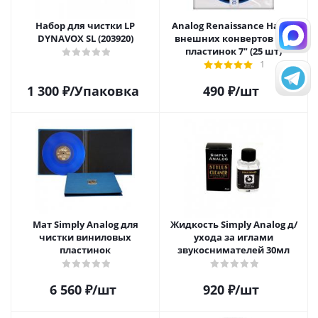
Набор для чистки LP
Analog Renaissance Набор
DYNAVOX SL (203920)
внешних конвертов для
пластинок 7" (25 шт)
1
1 300
₽
/Упаковка
490
₽
/шт
Мат Simply Analog для
Жидкость Simply Analog д/
чистки виниловых
ухода за иглами
пластинок
звукоснимателей 30мл
6 560
₽
/шт
920
₽
/шт