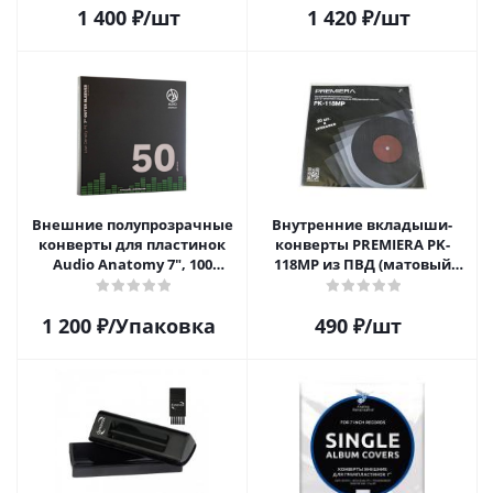
1 400
₽
/шт
1 420
₽
/шт
Внешние полупрозрачные
Внутренние вкладыши-
конверты для пластинок
конверты PREMIERA PK-
Audio Anatomy 7", 100
118MP из ПВД (матовый
микрон, полиэтилен (50 шт)
пластик) для 12" виниловых
пластинок 20 шт.
1 200
₽
/Упаковка
490
₽
/шт