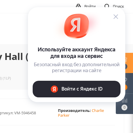
Войти
Поиск
Hall (Limited Solid
0
) (1LP)
0
0
Производитель:
Charlie
ртикул:
VM-5946458
Parker