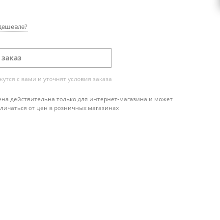
дешевле?
 заказ
тся с вами и уточнят условия заказа
ена действительна только для интернет-магазина и может
тличаться от цен в розничных магазинах