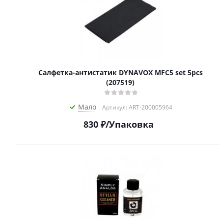
Салфетка-aнтистатик DYNAVOX MFC5 set 5pcs
(207519)
Мало
Артикул: ART-200005964
830
₽
/Упаковка