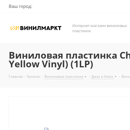
Ваш город:
Интернет-магазин виниловых
пластинок
Виниловая пластинка Charl
Yellow Vinyl) (1LP)
Главная
-
Каталог
-
Виниловые пластинки
-
Джаз и блюз.
-
Винил