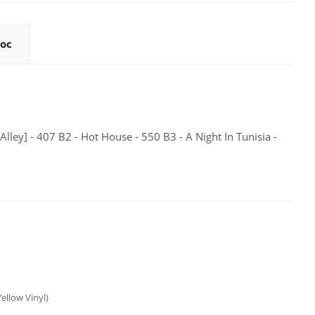
ос
Alley] - 407 B2 - Hot House - 550 B3 - A Night In Tunisia -
Yellow Vinyl)