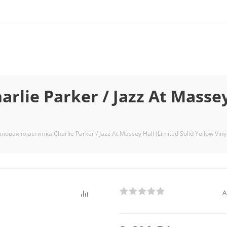
ie Parker / Jazz At Massey 
овая пластинка Charlie Parker / Jazz At Massey Hall (Limited Solid Yellow Vinyl
А