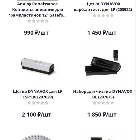
Analog Renaissance
Щетка DYNAVOX
Конверты внешние для
карб.антист. для LP (203922)
грампластинок 12" Gatefold
(25 шт)
990
₽
/шт
1 450
₽
/шт
Щетка DYNAVOX для LP
Набор для чистки DYNAVOX
CSP130 (207629)
BL (207675)
2 100
₽
/шт
1 850
₽
/шт