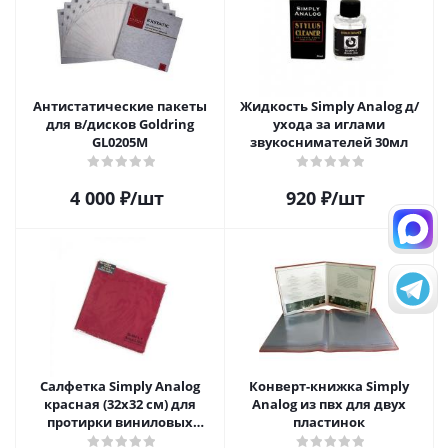
Антистатические пакеты
Жидкость Simply Analog д/
для в/дисков Goldring
ухода за иглами
GL0205M
звукоснимателей 30мл
4 000
₽
/шт
920
₽
/шт
Салфетка Simply Analog
Конверт-книжка Simply
красная (32х32 см) для
Analog из пвх для двух
протирки виниловых
пластинок
пластинок из микрофибры