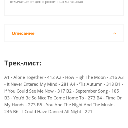
отличаться от цен в розничных магазинах
Описание
Трек-лист:
A1 - Alone Together - 412 A2 - How High The Moon - 216 A3
- It Never Entered My Mind - 281 A4 - 'Tis Autumn - 318 B1 -
If You Could See Me Now - 317 B2 - September Song - 185
B3 - You'd Be So Nice To Come Home To - 273 B4 - Time On
My Hands - 273 B5 - You And The Night And The Music -
246 B6 - I Could Have Danced All Night - 221