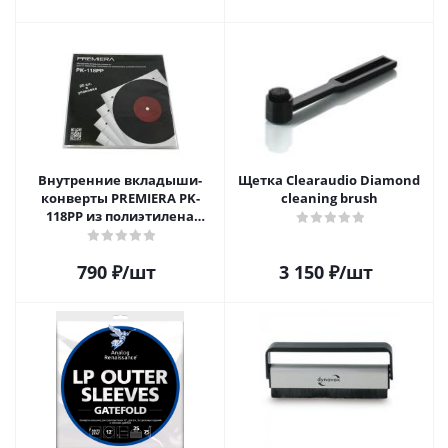
Внутренние вкладыши-
Щетка Clearaudio Diamond
конверты PREMIERA PK-
cleaning brush
118PP из полиэтилена
высокой плотности для 12"
виниловых пластинок 20
790
₽
/шт
3 150
₽
/шт
шт.