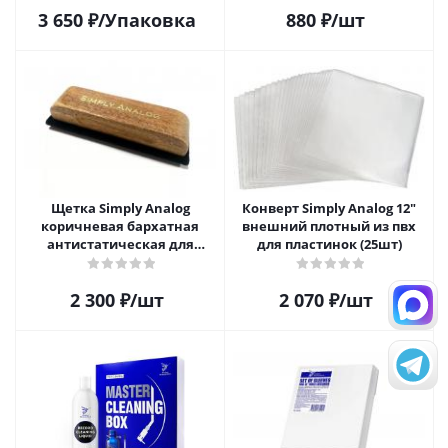
3 650
₽
/Упаковка
880
₽
/шт
Щетка Simply Analog
Конверт Simply Analog 12"
коричневая бархатная
внешний плотный из пвх
антистатическая для
для пластинок (25шт)
чистки виниловых
пластинок
2 300
₽
/шт
2 070
₽
/шт