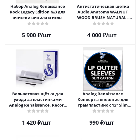
Набор Analog Renaissance
Антистатическая щетка
Rock Legacy Edition №3 для
Audio Anatomy WALNUT
очистки винила и иглы
WOOD BRUSH NATURAL -
DELUXE
5 900
₽
/шт
4 000
₽
/шт
Вельветовая щётка для
Analog Renaissance
ухода за пластинками
Конверты внешние для
Analog Renaissance, Record
грампластинок 12" Slim
Velvet Brush, AR-7152, White
Carton (25 шт)
1 420
₽
/шт
990
₽
/шт