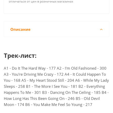
отличаться от цен в розничных магазинах
Описание
Трек-лист:
A1 - Do It The Hard Way - 177 A2 - I'm Old Fashioned - 300
A3 - You're Driving Me Crazy - 172 A4 - It Could Happen To
You - 168 A5 - My Heart Stood Still - 204 A6 - While My Lady
Sleeps - 258 B1 - The More I See You - 181 B2 - Everything
Happens To Me - 301 B3 - Dancing On The Ceiling - 185 B4 -
How Long Has This Been Going On - 246 B5 - Old Devil
Moon - 174 B6 - You Make Me Feel So Young - 217