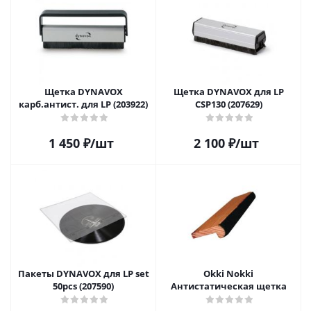
Щетка DYNAVOX
Щетка DYNAVOX для LP
карб.антист. для LP (203922)
CSP130 (207629)
1 450
₽
/шт
2 100
₽
/шт
Пакеты DYNAVOX для LP set
Okki Nokki
50pcs (207590)
Антистатическая щетка