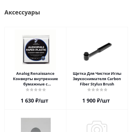
Аксессуары
Analog Renaissance
Щетка Для Чистки Иглы
Конверты внутренние
Звукоснимателя Carbon
бумажные с
Fiber Stylus Brush
антистатическим пакетом
для грампластинок 12"
1 630
₽
/шт
1 900
₽
/шт
Audiophile Paper+Plastic (25
шт)