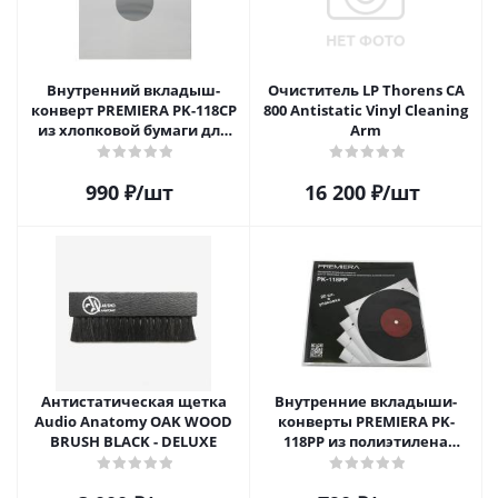
Внутренний вкладыш-
Очиститель LP Thorens CA
конверт PREMIERA PK-118CP
800 Antistatic Vinyl Cleaning
из хлопковой бумаги для
Arm
12" виниловой пластинки 1
шт.
990
₽
/шт
16 200
₽
/шт
Антистатическая щетка
Внутренние вкладыши-
Audio Anatomy OAK WOOD
конверты PREMIERA PK-
BRUSH BLACK - DELUXE
118PP из полиэтилена
высокой плотности для 12"
виниловых пластинок 20