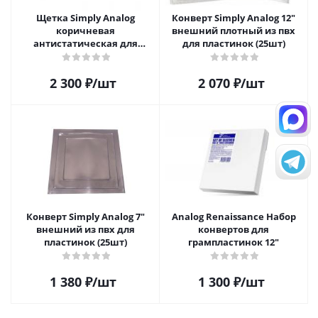
Щетка Simply Analog
Конверт Simply Analog 12"
коричневая
внешний плотный из пвх
антистатическая для
для пластинок (25шт)
чистки виниловых
пластинок
2 300
₽
/шт
2 070
₽
/шт
Конверт Simply Analog 7"
Analog Renaissance Набор
внешний из пвх для
конвертов для
пластинок (25шт)
грампластинок 12"
1 380
₽
/шт
1 300
₽
/шт