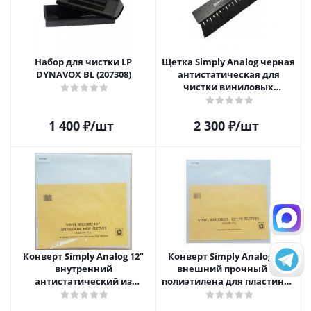
Набор для чистки LP
Щетка Simply Analog черная
DYNAVOX BL (207308)
антистатическая для
чистки виниловых
пластинок
1 400
₽
/шт
2 300
₽
/шт
Конверт Simply Analog 12"
Конверт Simply Analog 12"
внутренний
внешний прочный из
антистатический из
полиэтилена для пластинок
полиэтилена для пластинок
(25шт)
(25шт)