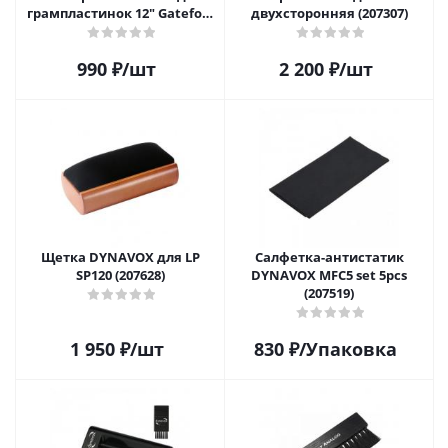
грампластинок 12" Gatefold
двухсторонняя (207307)
(25 шт)
990
₽
/шт
2 200
₽
/шт
Щетка DYNAVOX для LP
Салфетка-aнтистатик
SP120 (207628)
DYNAVOX MFC5 set 5pcs
(207519)
1 950
₽
/шт
830
₽
/Упаковка