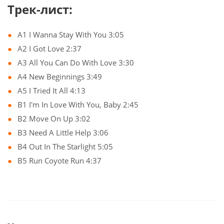
Трек-лист:
A1 I Wanna Stay With You 3:05
A2 I Got Love 2:37
A3 All You Can Do With Love 3:30
A4 New Beginnings 3:49
A5 I Tried It All 4:13
B1 I'm In Love With You, Baby 2:45
B2 Move On Up 3:02
B3 Need A Little Help 3:06
B4 Out In The Starlight 5:05
B5 Run Coyote Run 4:37