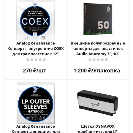
Analog Renaissance
Внешние полупрозрачные
Конверты внутренние COEX
конверты для пластинок
для грампластинок 12"
Audio Anatomy 7", 100
микрон, полиэтилен (50 шт)
270
₽
/шт
1 200
₽
/Упаковка
Analog Renaissance
Щетка DYNAVOX
Конверты внешние для
карб.антист. для LP