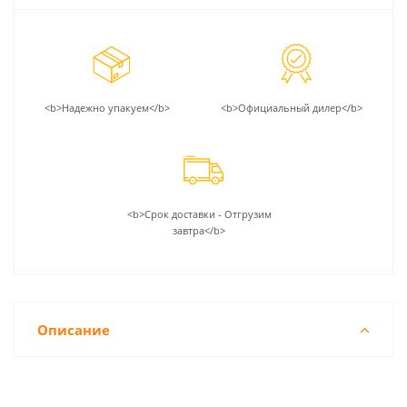
<b>Надежно упакуем</b>
<b>Официальный дилер</b>
<b>Срок доставки - Отгрузим
завтра</b>
Описание