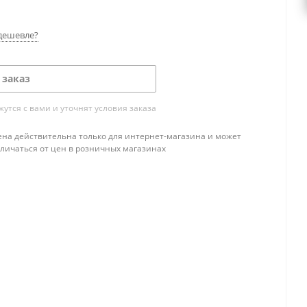
дешевле?
 заказ
тся с вами и уточнят условия заказа
ена действительна только для интернет-магазина и может
тличаться от цен в розничных магазинах