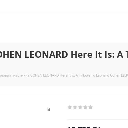
EN LEONARD Here It Is: A T
ловая пластинка COHEN LEONARD Here It Is: A Tribute To Leonard Cohen (2LP