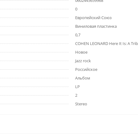
0602445659968
0
Европейский Союз
Виниловая пластинка
0,7
COHEN LEONARD Here It Is: A Tri
Новое
Jazz rock
Российское
Альбом
LP
2
Stereo