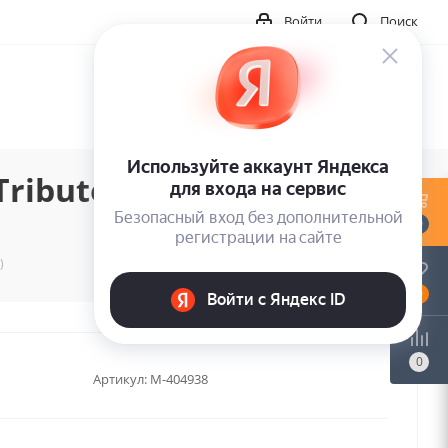
Войти
Поиск
ribute To Leonard
0
)
0
0
Артикул:
M-404938