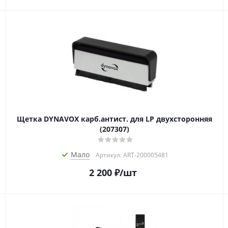
Щетка DYNAVOX карб.антист. для LP двухсторонняя
(207307)
Мало
Артикул: ART-200005481
2 200
₽
/шт