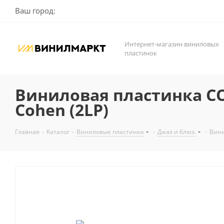
Ваш город:
Интернет-магазин виниловых
пластинок
Виниловая пластинка COH
Cohen (2LP)
Главная
-
Каталог
-
Виниловые пластинки
-
Джаз и блюз.
-
Вини