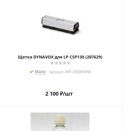
Щетка DYNAVOX для LP CSP130 (207629)
Мало
Артикул: ART-200005958
2 100
₽
/шт