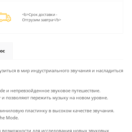
<b>Срок доставки -
Отгрузим завтра</b>
ос
грузиться в мир индустриального звучания и насладиться
Mode и непревзойденное звуковое путешествие.
 и позволяют пережить музыку на новом уровне.
у виниловую пластинку в высоком качестве звучания.
he Mode.
ами возможности для исследования новых звуковых