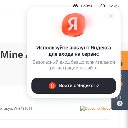
Войти
Поиск
Mine / Speak To Me
0
0
0
ртикул:
W-8481611