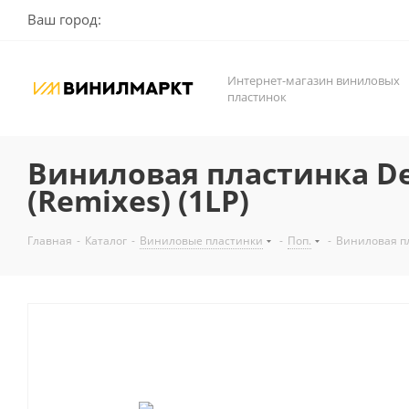
Ваш город:
Интернет-магазин виниловых
пластинок
Виниловая пластинка Dep
(Remixes) (1LP)
Главная
-
Каталог
-
Виниловые пластинки
-
Поп.
-
Виниловая пл