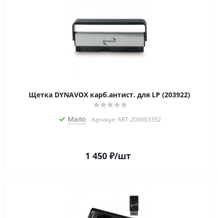
Щетка DYNAVOX карб.антист. для LP (203922)
Мало
Артикул: ART-200003352
1 450
₽
/шт