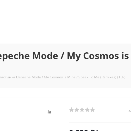
eche Mode / My Cosmos is 
астинка Depeche Mode / My Cosmos is Mine / Speak To Me (Remixes) (1LP)
А