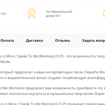
<b>Официальный
</b>
дилер</b>
Оплата
Доставка
Отзывы
Задать вопр
s Mine / Speak To Me (Remixes) (1LP) - это возможность по
 Mode.
ом, который предлагает новые интерпретации песен Depeche 
и и выразительный вокал создают потрясающую атмосферу
To Me (Remixes) предлагает вам возможность приобрести эт
ляют полностью окунуться в музыкальное творчество Depec
 is Mine / Speak To Me (Remixes) (1LP) открывает перед в