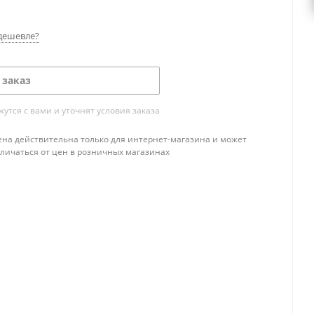
дешевле?
 заказ
тся с вами и уточнят условия заказа
ена действительна только для интернет-магазина и может
тличаться от цен в розничных магазинах