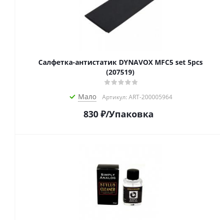
Салфетка-aнтистатик DYNAVOX MFC5 set 5pcs
(207519)
Мало
Артикул: ART-200005964
830
₽
/Упаковка