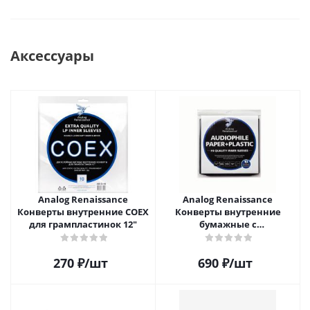
Аксессуары
Analog Renaissance
Analog Renaissance
Конверты внутренние COEX
Конверты внутренние
для грампластинок 12"
бумажные с
антистатическим пакетом
для грампластинок 12"
270
₽
/шт
690
₽
/шт
Audiophile Paper+Plastic (10
шт)