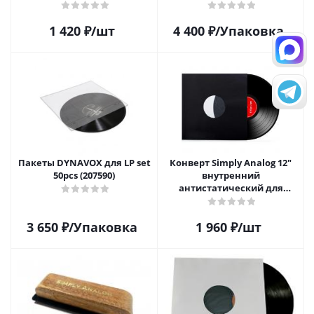
Velvet Brush, AR-7152, White
GATEFOLD (25 шт)
1 420
₽
/шт
4 400
₽
/Упаковка
Пакеты DYNAVOX для LP set
Конверт Simply Analog 12"
50pcs (207590)
внутренний
антистатический для
пластинок (25 шт)
3 650
₽
/Упаковка
1 960
₽
/шт