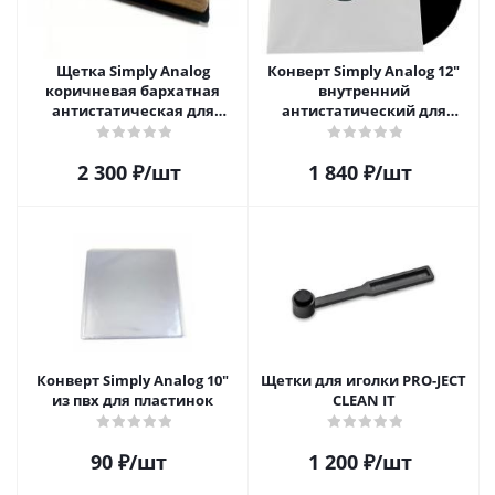
Щетка Simply Analog
Конверт Simply Analog 12"
коричневая бархатная
внутренний
антистатическая для
антистатический для
чистки виниловых
пластинок (25шт)
пластинок
2 300
₽
/шт
1 840
₽
/шт
Конверт Simply Analog 10"
Щетки для иголки PRO-JECT
из пвх для пластинок
CLEAN IT
90
₽
/шт
1 200
₽
/шт