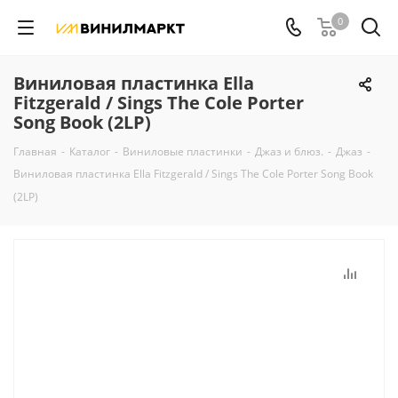
0
Виниловая пластинка Ella
Fitzgerald / Sings The Cole Porter
Song Book (2LP)
Главная
-
Каталог
-
Виниловые пластинки
-
Джаз и блюз.
-
Джаз
-
Виниловая пластинка Ella Fitzgerald / Sings The Cole Porter Song Book
(2LP)