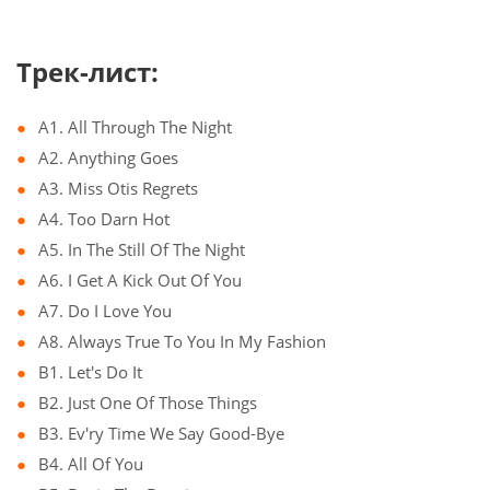
Трек-лист:
A1. All Through The Night
A2. Anything Goes
A3. Miss Otis Regrets
A4. Too Darn Hot
A5. In The Still Of The Night
A6. I Get A Kick Out Of You
A7. Do I Love You
A8. Always True To You In My Fashion
B1. Let's Do It
B2. Just One Of Those Things
B3. Ev'ry Time We Say Good-Bye
B4. All Of You