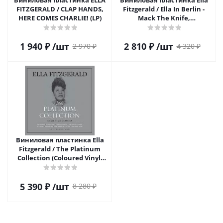
FITZGERALD / CLAP HANDS,
Fitzgerald / Ella In Berlin -
HERE COMES CHARLIE! (LP)
Mack The Knife,
Summertime (Limited
Edition)(12" Vinyl Single)
1 940
₽
/шт
2 810
₽
/шт
2 970
₽
4 320
₽
Виниловая пластинка Ella
Fitzgerald / The Platinum
Collection (Coloured Vinyl)
(3LP)
5 390
₽
/шт
8 280
₽