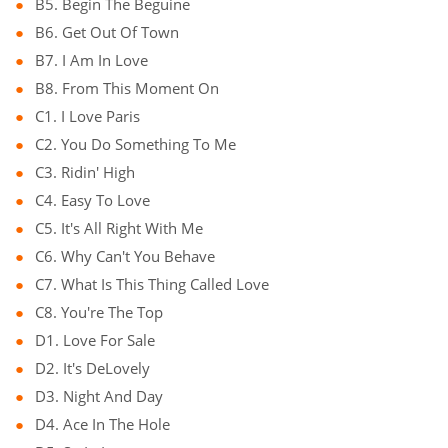
B5. Begin The Beguine
B6. Get Out Of Town
B7. I Am In Love
B8. From This Moment On
C1. I Love Paris
C2. You Do Something To Me
C3. Ridin' High
C4. Easy To Love
C5. It's All Right With Me
C6. Why Can't You Behave
C7. What Is This Thing Called Love
C8. You're The Top
D1. Love For Sale
D2. It's DeLovely
D3. Night And Day
D4. Ace In The Hole