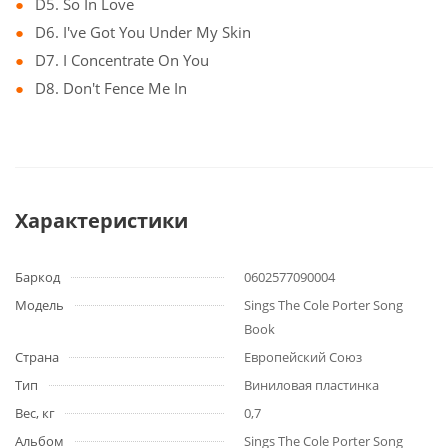
D5. So In Love
D6. I've Got You Under My Skin
D7. I Concentrate On You
D8. Don't Fence Me In
Характеристики
Баркод
0602577090004
Модель
Sings The Cole Porter Song
Book
Страна
Европейский Союз
Тип
Виниловая пластинка
Вес, кг
0,7
Альбом
Sings The Cole Porter Song