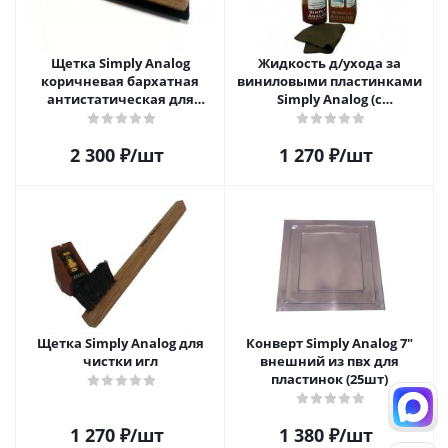
Щетка Simply Analog
Жидкость д/ухода за
коричневая бархатная
виниловыми пластинками
антистатическая для
Simply Analog (с
чистки виниловых
распылителем, 200 мл) и
пластинок
салфетка
2 300
₽
/шт
1 270
₽
/шт
Щетка Simply Analog для
Конверт Simply Analog 7"
чистки игл
внешний из пвх для
пластинок (25шт)
1 270
₽
/шт
1 380
₽
/шт