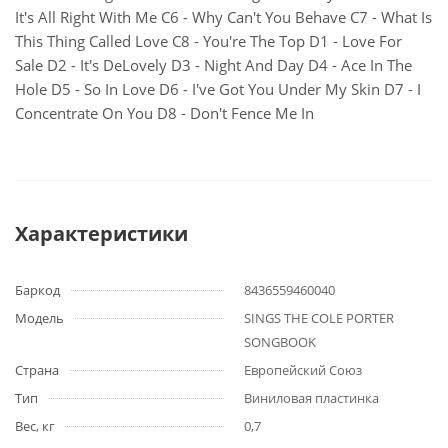
It's All Right With Me C6 - Why Can't You Behave C7 - What Is
This Thing Called Love C8 - You're The Top D1 - Love For
Sale D2 - It's DeLovely D3 - Night And Day D4 - Ace In The
Hole D5 - So In Love D6 - I've Got You Under My Skin D7 - I
Concentrate On You D8 - Don't Fence Me In
Характеристики
Баркод
8436559460040
Модель
SINGS THE COLE PORTER
SONGBOOK
Страна
Европейский Союз
Тип
Виниловая пластинка
Вес, кг
0,7