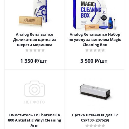
Analog Renaissance
Analog Renaissance Набор
Деликатная щетка из
по уходу за винилом Magic
шерсти мериноса
Cleaning Box
1 350
₽
/шт
3 500
₽
/шт
Очиститель LP Thorens CA
Щетка DYNAVOX для LP
800 Antistatic Vinyl Cleaning
CSP130 (207629)
Arm