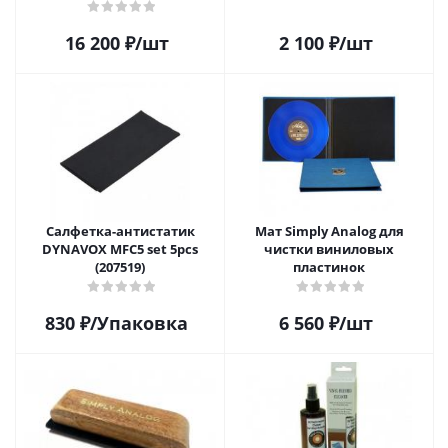
16 200
₽
/шт
2 100
₽
/шт
Салфетка-aнтистатик
Мат Simply Analog для
DYNAVOX MFC5 set 5pcs
чистки виниловых
(207519)
пластинок
830
₽
/Упаковка
6 560
₽
/шт