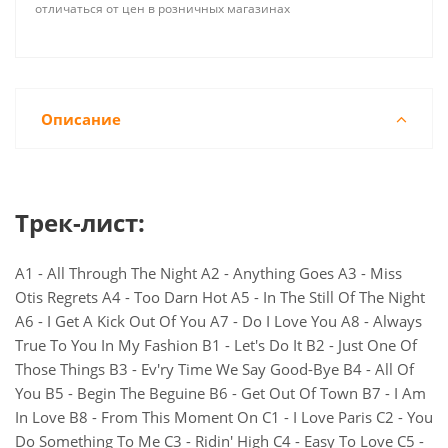
отличаться от цен в розничных магазинах
Описание
Трек-лист:
A1 - All Through The Night A2 - Anything Goes A3 - Miss
Otis Regrets A4 - Too Darn Hot A5 - In The Still Of The Night
A6 - I Get A Kick Out Of You A7 - Do I Love You A8 - Always
True To You In My Fashion B1 - Let's Do It B2 - Just One Of
Those Things B3 - Ev'ry Time We Say Good-Bye B4 - All Of
You B5 - Begin The Beguine B6 - Get Out Of Town B7 - I Am
In Love B8 - From This Moment On C1 - I Love Paris C2 - You
Do Something To Me C3 - Ridin' High C4 - Easy To Love C5 -