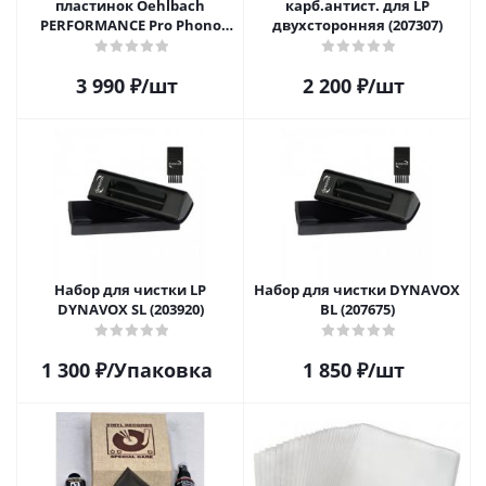
пластинок Oehlbach
карб.антист. для LP
PERFORMANCE Pro Phono
двухсторонняя (207307)
Brush, Record Brush,
D1C2614
3 990
₽
/шт
2 200
₽
/шт
Набор для чистки LP
Набор для чистки DYNAVOX
DYNAVOX SL (203920)
BL (207675)
1 300
₽
/Упаковка
1 850
₽
/шт