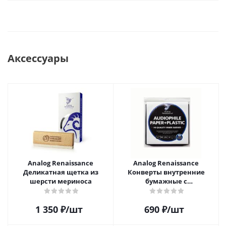
Аксессуары
Analog Renaissance
Analog Renaissance
Деликатная щетка из
Конверты внутренние
шерсти мериноса
бумажные с
антистатическим пакетом
для грампластинок 12"
1 350
₽
/шт
690
₽
/шт
Audiophile Paper+Plastic (10
шт)