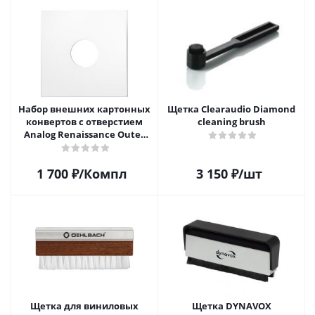
Набор внешних картонных
Щетка Clearaudio Diamond
конвертов с отверстием
cleaning brush
Analog Renaissance Оuter
Carton Jacket, 10шт, AR-
62010
1 700
₽
/Компл
3 150
₽
/шт
Щетка для виниловых
Щетка DYNAVOX