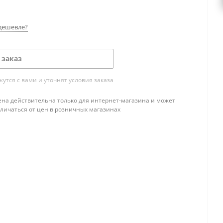
дешевле?
 заказ
тся с вами и уточнят условия заказа
ена действительна только для интернет-магазина и может
тличаться от цен в розничных магазинах