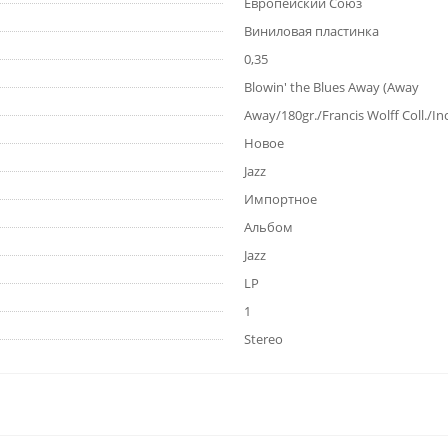
Европейский Союз
Виниловая пластинка
0,35
Blowin' the Blues Away (Away
Away/180gr./Francis Wolff Coll./In
Новое
Jazz
Импортное
Альбом
Jazz
LP
1
Stereo