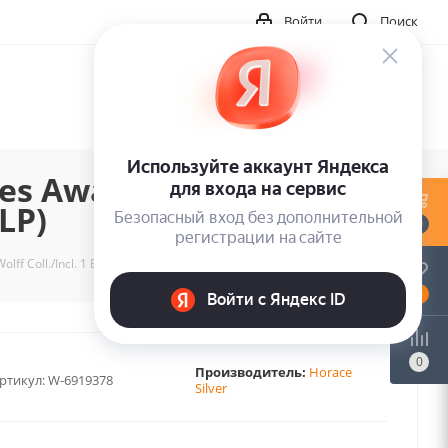
Войти
Поиск
ues Away
1LP)
0
ff Coll./Incl. 1 Bonus Track) (1LP)
0
0
Производитель:
Horace
ртикул:
W-6919378
Silver