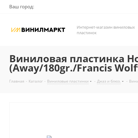
Ваш город:
Интернет-магазин виниловых
пластинок
Виниловая пластинка Hora
(Away/180gr./Francis Wolff 
Главная
-
Каталог
-
Виниловые пластинки
-
Джаз и блюз.
-
Винил