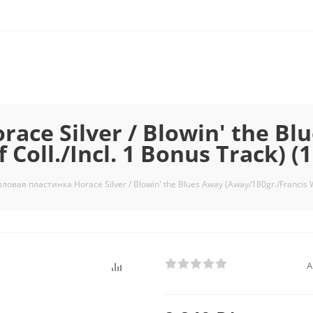
ce Silver / Blowin' the Bl
Coll./Incl. 1 Bonus Track) (
овая пластинка Horace Silver / Blowin' the Blues Away (Away/180gr./Francis Wol
А