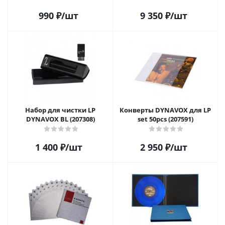
990
₽
/шт
9 350
₽
/шт
Набор для чистки LP
Конверты DYNAVOX для LP
DYNAVOX BL (207308)
set 50pcs (207591)
1 400
₽
/шт
2 950
₽
/шт