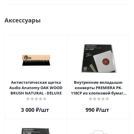
Аксессуары
Антистатическая щетка
Внутренние вкладыши-
Audio Anatomy OAK WOOD
конверты PREMIERA PK-
BRUSH NATURAL - DELUXE
118CP из хлопковой бумаги
для 12" виниловых
пластинок 20 шт.
3 000
₽
/шт
990
₽
/шт