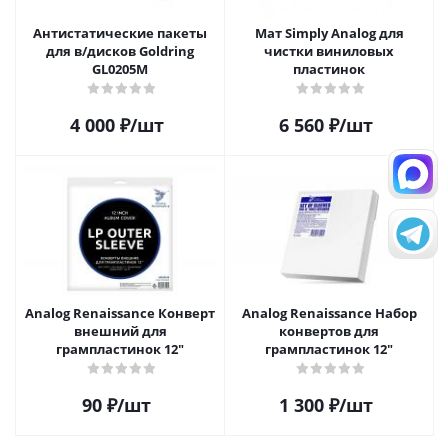
Антистатические пакеты
Мат Simply Analog для
для в/дисков Goldring
чистки виниловых
GL0205M
пластинок
4 000
₽
/шт
6 560
₽
/шт
Analog Renaissance Конверт
Analog Renaissance Набор
внешний для
конвертов для
грампластинок 12"
грампластинок 12"
90
₽
/шт
1 300
₽
/шт