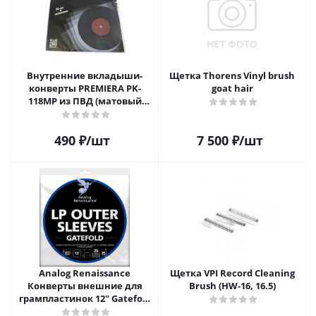
Внутренние вкладыши-
Щетка Thorens Vinyl brush
конверты PREMIERA PK-
goat hair
118MP из ПВД (матовый
пластик) для 12" виниловых
пластинок 20 шт.
490
₽
/шт
7 500
₽
/шт
Analog Renaissance
Щетка VPI Record Cleaning
Конверты внешние для
Brush (HW-16, 16.5)
грампластинок 12" Gatefold
(25 шт)