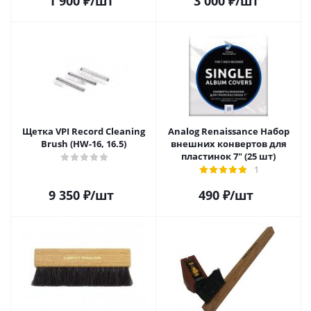
1 900
₽
/шт
3 000
₽
/шт
Щетка VPI Record Cleaning
Analog Renaissance Набор
Brush (HW-16, 16.5)
внешних конвертов для
пластинок 7" (25 шт)
1
9 350
₽
/шт
490
₽
/шт