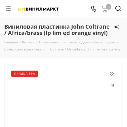
0
Виниловая пластинка John Coltrane
/ Africa/brass (lp lim ed orange vinyl)
Главная
-
Каталог
-
Виниловые пластинки
-
Джаз и блюз.
-
Джаз
-
Виниловая пластинка John Coltrane / Africa/brass (lp lim ed orange vinyl)
СКИДКА 35%