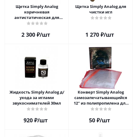
Щетка Simply Analog
Щетка Simply Analog для
коричневая
чистки игл
антистатическая для
чистки виниловых
пластинок
2 300
₽
/шт
1 270
₽
/шт
Жидкость Simply Analog д/
Конверт Simply Analog
ухода за иглами
самозапечатывающийся
звукоснимателей 30мл
12" из полипропилена для
пластинок
920
₽
/шт
50
₽
/шт