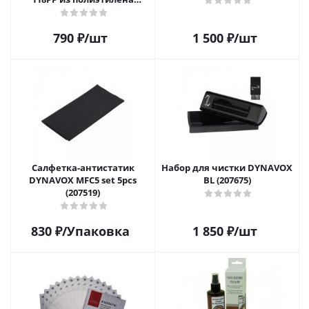
высокой плотности для 12"
виниловых пластинок 20
790
₽
/шт
1 500
₽
/шт
шт.
Салфетка-aнтистатик
Набор для чистки DYNAVOX
DYNAVOX MFC5 set 5pcs
BL (207675)
(207519)
830
₽
/Упаковка
1 850
₽
/шт