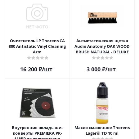
Очиститель LP Thorens CA
Антистатическая щетка
800 Antistatic Vinyl Cleaning
Audio Anatomy OAK WOOD
Arm
BRUSH NATURAL - DELUXE
16 200
₽
/шт
3 000
₽
/шт
Внутренние вкладыши-
Масло смазочное Thorens
конверты PREMIERA PK-
Lageröl TD 10 ml
118PP из полиэтилена