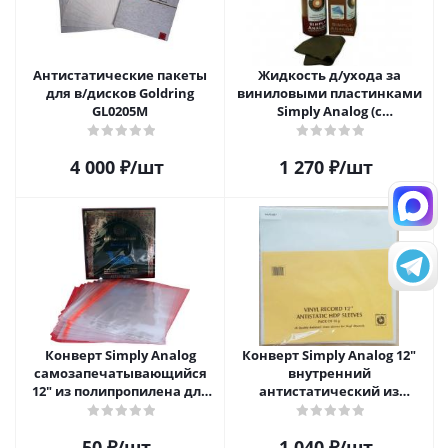
Антистатические пакеты
Жидкость д/ухода за
для в/дисков Goldring
виниловыми пластинками
GL0205M
Simply Analog (с
распылителем, 200 мл) и
салфетка
4 000
₽
/шт
1 270
₽
/шт
Конверт Simply Analog
Конверт Simply Analog 12"
самозапечатывающийся
внутренний
12" из полипропилена для
антистатический из
пластинок
полиэтилена для пластинок
(25шт)
50
₽
/шт
1 040
₽
/шт