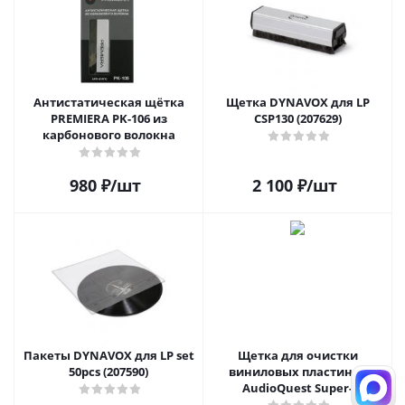
Антистатическая щётка
Щетка DYNAVOX для LP
PREMIERA PK-106 из
CSP130 (207629)
карбонового волокна
980
₽
/шт
2 100
₽
/шт
Пакеты DYNAVOX для LP set
Щетка для очистки
50pcs (207590)
виниловых пластинок
AudioQuest Super-
Conductive Anti-Static