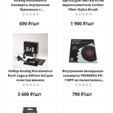
Analog Renaissance
Щетка Для Чистки Иглы
Конверты внутренние
Звукоснимателя Carbon
бумажные с
Fiber Stylus Brush
антистатическим пакетом
для грампластинок 12"
690
₽
/шт
1 900
₽
/шт
Audiophile Paper+Plastic (10
шт)
Набор Analog Renaissance
Внутренние вкладыши-
Rock Legacy Edition №2 для
конверты PREMIERA PK-
очистки винила
118PP из полиэтилена
высокой плотности для 12"
виниловых пластинок 20
3 600
₽
/шт
790
₽
/шт
шт.