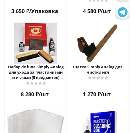
Record Brush
3 650
₽
/Упаковка
4 580
₽
/шт
Набор de luxe Simply Analog
Щетка Simply Analog для
для ухода за пластинками
чистки игл
и иглами (5 предметов)
SAVC008
8 280
₽
/шт
1 270
₽
/шт