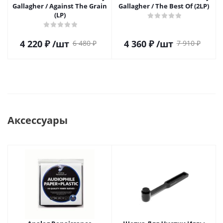
Gallagher / Against The Grain
Gallagher / The Best Of (2LP)
(LP)
4 220
₽
/шт
4 360
₽
/шт
6 480
₽
7 910
₽
Аксессуары