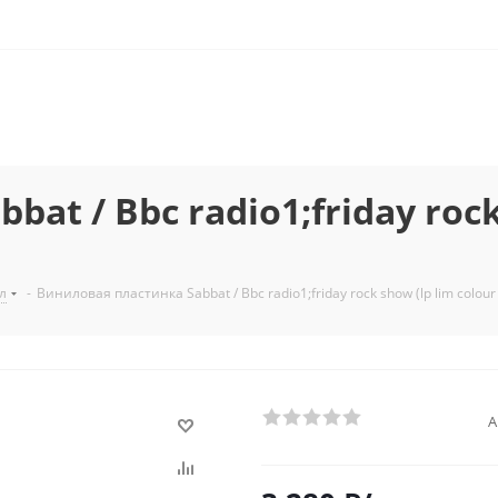
t / Bbc radio1;friday rock 
л
-
Виниловая пластинка Sabbat / Bbc radio1;friday rock show (lp lim colour v
А