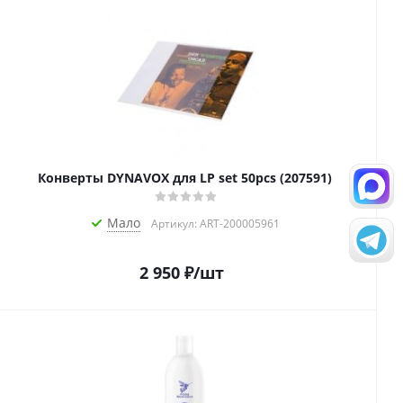
Конверты DYNAVOX для LP set 50pcs (207591)
Мало
Артикул: ART-200005961
2 950
₽
/шт