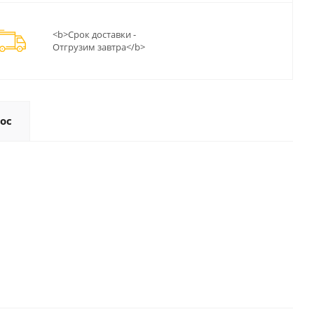
<b>Срок доставки -
Отгрузим завтра</b>
ос