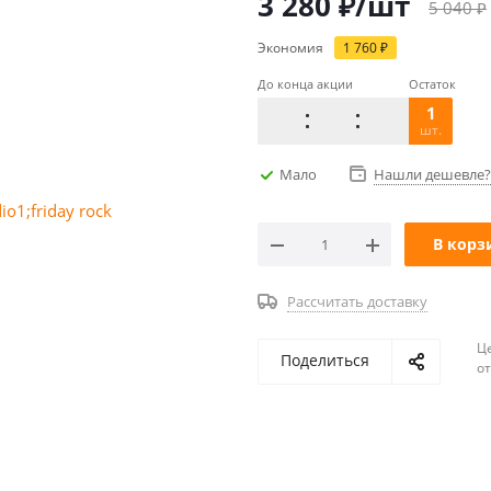
3 280
₽
/шт
5 040
₽
Экономия
1 760
₽
До конца акции
Остаток
1
шт.
Мало
Нашли дешевле?
В корз
Рассчитать доставку
Ц
Поделиться
о