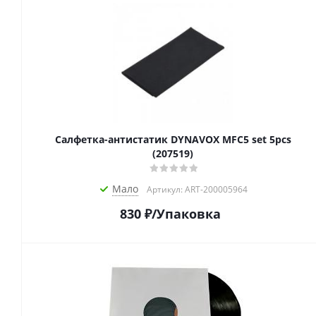
Салфетка-aнтистатик DYNAVOX MFC5 set 5pcs
(207519)
Мало
Артикул: ART-200005964
830
₽
/Упаковка