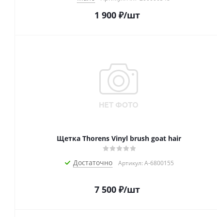
1 900
₽
/шт
Щетка Thorens Vinyl brush goat hair
Достаточно
Артикул: A-6800155
7 500
₽
/шт