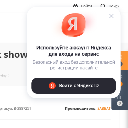
Войти
Поиск
show (lp lim colour
0
inyl )
0
0
ртикул:
B-3887251
Производитель:
SABBAT