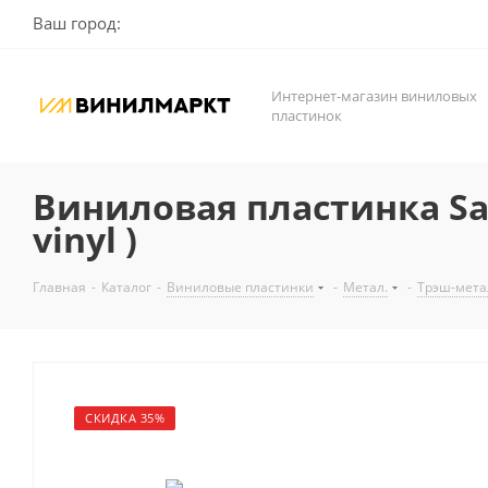
Ваш город:
Интернет-магазин виниловых
пластинок
Виниловая пластинка Sabba
vinyl )
Главная
-
Каталог
-
Виниловые пластинки
-
Метал.
-
Трэш-мета
СКИДКА 35%