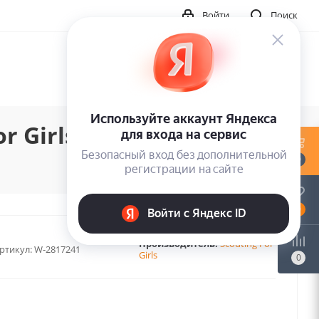
Войти
Поиск
 Girls (coloured) (1LP)
0
0
Производитель:
Scouting For
ртикул:
W-2817241
Girls
0