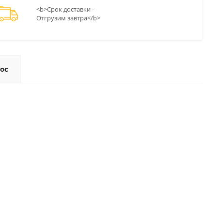
<b>Срок доставки -
Отгрузим завтра</b>
ос