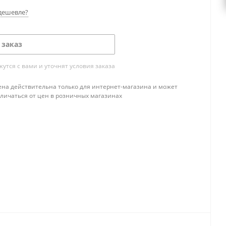
дешевле?
 заказ
тся с вами и уточнят условия заказа
ена действительна только для интернет-магазина и может
тличаться от цен в розничных магазинах