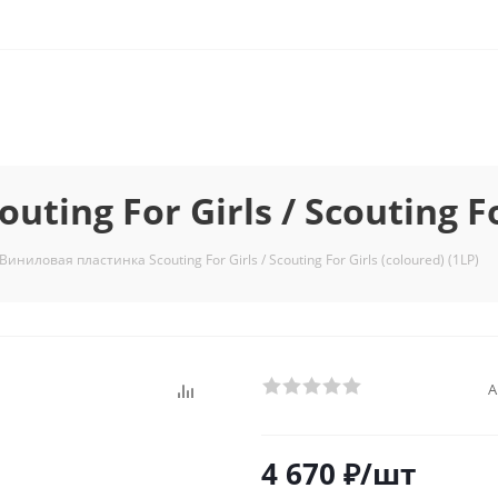
ing For Girls / Scouting For
Виниловая пластинка Scouting For Girls / Scouting For Girls (coloured) (1LP)
А
4 670
₽
/шт