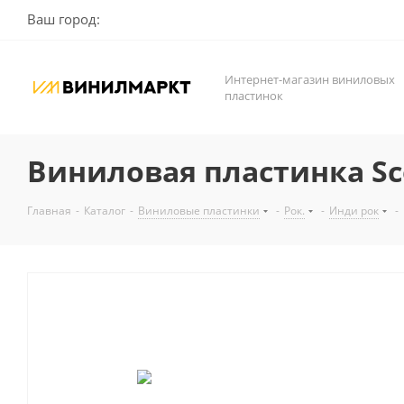
Ваш город:
Интернет-магазин виниловых
пластинок
Виниловая пластинка Scout
Главная
-
Каталог
-
Виниловые пластинки
-
Рок.
-
Инди рок
-