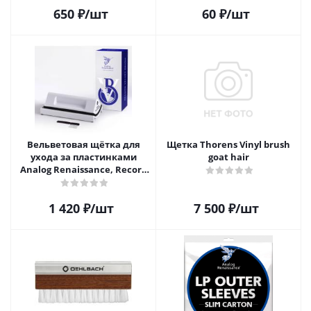
650
₽
/шт
60
₽
/шт
Вельветовая щётка для
Щетка Thorens Vinyl brush
ухода за пластинками
goat hair
Analog Renaissance, Record
Velvet Brush, AR-7152, White
1 420
₽
/шт
7 500
₽
/шт