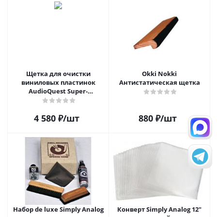
Щетка для очистки
Okki Nokki
виниловых пластинок
Антистатическая щетка
AudioQuest Super-
Conductive Anti-Static
Record Brush
4 580
₽
/шт
880
₽
/шт
Набор de luxe Simply Analog
Конверт Simply Analog 12"