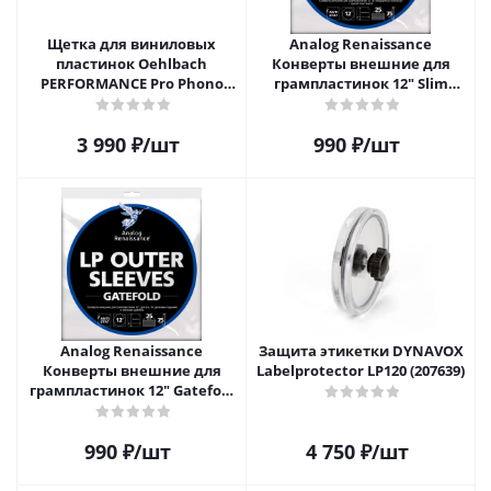
Щетка для виниловых
Analog Renaissance
пластинок Oehlbach
Конверты внешние для
PERFORMANCE Pro Phono
грампластинок 12" Slim
Brush, Record Brush,
Carton (25 шт)
D1C2614
3 990
₽
/шт
990
₽
/шт
Analog Renaissance
Защита этикетки DYNAVOX
Конверты внешние для
Labelprotector LP120 (207639)
грампластинок 12" Gatefold
(25 шт)
990
₽
/шт
4 750
₽
/шт