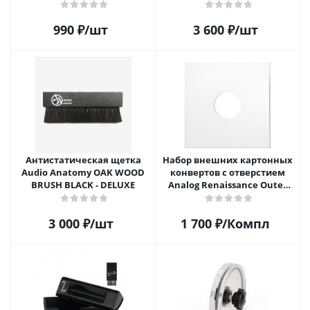
12" виниловой пластинки 1
шт.
990
₽
/шт
3 600
₽
/шт
Антистатическая щетка
Набор внешних картонных
Audio Anatomy OAK WOOD
конвертов с отверстием
BRUSH BLACK - DELUXE
Analog Renaissance Оuter
Carton Jacket, 10шт, AR-
62010
3 000
₽
/шт
1 700
₽
/Компл