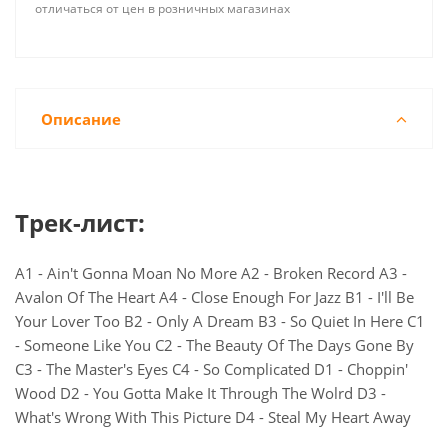
отличаться от цен в розничных магазинах
Описание
Трек-лист:
A1 - Ain't Gonna Moan No More A2 - Broken Record A3 -
Avalon Of The Heart A4 - Close Enough For Jazz B1 - I'll Be
Your Lover Too B2 - Only A Dream B3 - So Quiet In Here C1
- Someone Like You C2 - The Beauty Of The Days Gone By
C3 - The Master's Eyes C4 - So Complicated D1 - Choppin'
Wood D2 - You Gotta Make It Through The Wolrd D3 -
What's Wrong With This Picture D4 - Steal My Heart Away