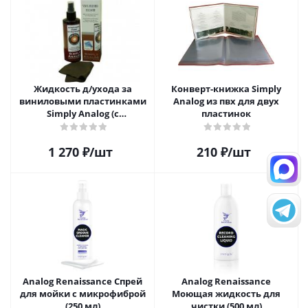
Жидкость д/ухода за
Конверт-книжка Simply
виниловыми пластинками
Analog из пвх для двух
Simply Analog (с
пластинок
распылителем, 200 мл) и
салфетка
1 270
₽
/шт
210
₽
/шт
Analog Renaissance Спрей
Analog Renaissance
для мойки с микрофиброй
Моющая жидкость для
(250 мл)
чистки (500 мл)