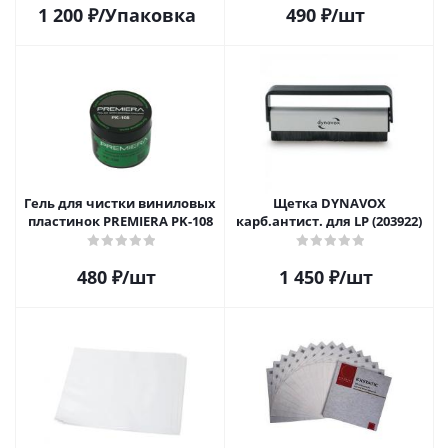
1 200
₽
/Упаковка
490
₽
/шт
Гель для чистки виниловых
Щетка DYNAVOX
пластинок PREMIERA PK-108
карб.антист. для LP (203922)
480
₽
/шт
1 450
₽
/шт