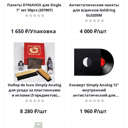
Пакеты DYNAVOX для Single
Антистатические пакеты
7" set 50pcs (207807)
для в/дисков Goldring
GL0205M
1 650
₽
/Упаковка
4 000
₽
/шт
Набор de luxe Simply Analog
Конверт Simply Analog 12"
для ухода за пластинками
внутренний
и иглами (5 предметов)
антистатический для
SAVC008
пластинок (25 шт)
8 280
₽
/шт
1 960
₽
/шт