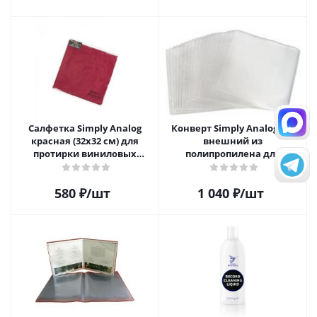
Салфетка Simply Analog
Конверт Simply Analog 12"
красная (32х32 см) для
внешний из
протирки виниловых
полипропилена для
пластинок из микрофибры
пластинок (25шт)
580
₽
/шт
1 040
₽
/шт