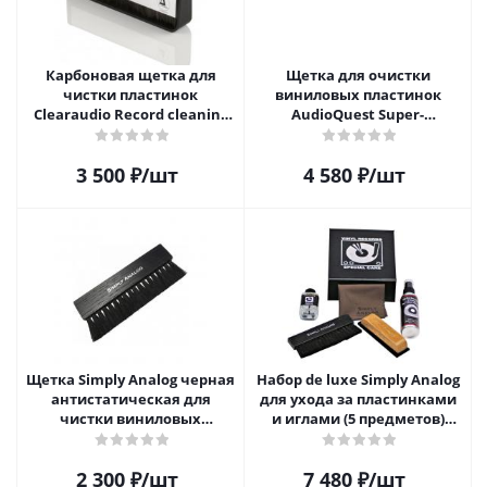
Карбоновая щетка для
Щетка для очистки
чистки пластинок
виниловых пластинок
Clearaudio Record cleaning
AudioQuest Super-
brush
Conductive Anti-Static
Record Brush
3 500
₽
/шт
4 580
₽
/шт
Щетка Simply Analog черная
Набор de luxe Simply Analog
антистатическая для
для ухода за пластинками
чистки виниловых
и иглами (5 предметов)
пластинок
SAVC003
2 300
₽
/шт
7 480
₽
/шт