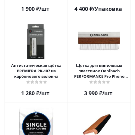
1 900
₽
/шт
4 400
₽
/Упаковка
Антистатическая щётка
Щетка для виниловых
PREMIERA PK-107 из
пластинок Oehlbach
карбонового волокна
PERFORMANCE Pro Phono
Brush, Record Brush,
D1C2614
1 280
₽
/шт
3 990
₽
/шт