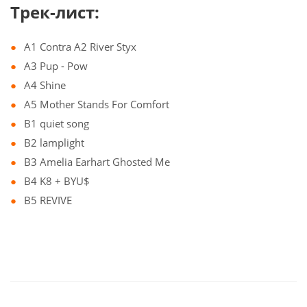
Трек-лист:
A1 Contra A2 River Styx
A3 Pup - Pow
A4 Shine
A5 Mother Stands For Comfort
B1 quiet song
B2 lamplight
B3 Amelia Earhart Ghosted Me
B4 K8 + BYU$
B5 REVIVE