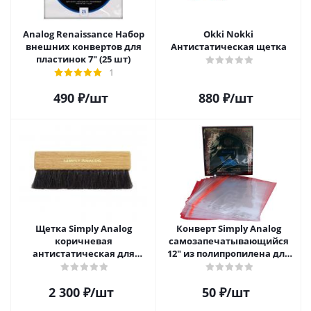
Analog Renaissance Набор
Okki Nokki
внешних конвертов для
Антистатическая щетка
пластинок 7" (25 шт)
1
490
₽
/шт
880
₽
/шт
Щетка Simply Analog
Конверт Simply Analog
коричневая
самозапечатывающийся
антистатическая для
12" из полипропилена для
чистки виниловых
пластинок
пластинок
2 300
₽
/шт
50
₽
/шт