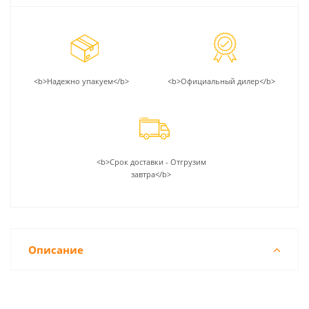
<b>Надежно упакуем</b>
<b>Официальный дилер</b>
<b>Срок доставки - Отгрузим
завтра</b>
Описание