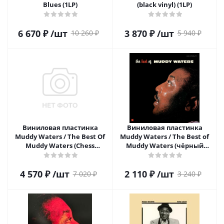
Blues (1LP)
(black vinyl) (1LP)
6 670
₽
/шт
3 870
₽
/шт
10 260
₽
5 940
₽
Виниловая пластинка
Виниловая пластинка
Muddy Waters / The Best Of
Muddy Waters / The Best of
Muddy Waters (Chess
Muddy Waters (чёрный
Records 75th Anniversary)
винил) (1LP)
(1LP)
4 570
₽
/шт
2 110
₽
/шт
7 020
₽
3 240
₽