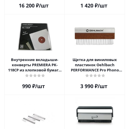
16 200
₽
/шт
1 420
₽
/шт
Внутренние вкладыши-
Щетка для виниловых
конверты PREMIERA PK-
пластинок Oehlbach
118CP из хлопковой бумаги
PERFORMANCE Pro Phono
для 12" виниловых
Brush, Record Brush,
пластинок 20 шт.
D1C2614
990
₽
/шт
3 990
₽
/шт