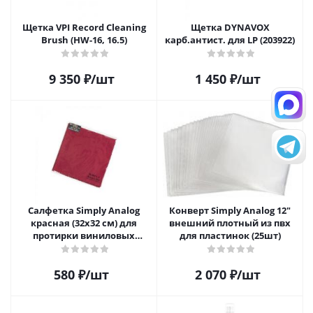
Щетка VPI Record Cleaning
Щетка DYNAVOX
Brush (HW-16, 16.5)
карб.антист. для LP (203922)
9 350
₽
/шт
1 450
₽
/шт
Салфетка Simply Analog
Конверт Simply Analog 12"
красная (32х32 см) для
внешний плотный из пвх
протирки виниловых
для пластинок (25шт)
пластинок из микрофибры
580
₽
/шт
2 070
₽
/шт