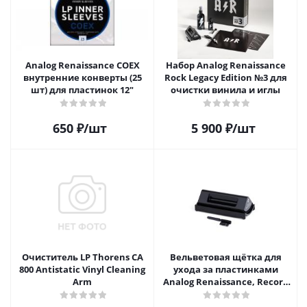
Analog Renaissance COEX
Набор Analog Renaissance
внутренние конверты (25
Rock Legacy Edition №3 для
шт) для пластинок 12"
очистки винила и иглы
650
₽
/шт
5 900
₽
/шт
Очиститель LP Thorens CA
Вельветовая щётка для
800 Antistatic Vinyl Cleaning
ухода за пластинками
Arm
Analog Renaissance, Record
Velvet Brush, AR-7151, Black