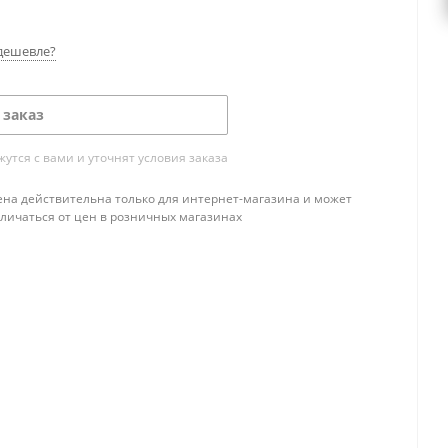
дешевле?
 заказ
тся с вами и уточнят условия заказа
ена действительна только для интернет-магазина и может
тличаться от цен в розничных магазинах