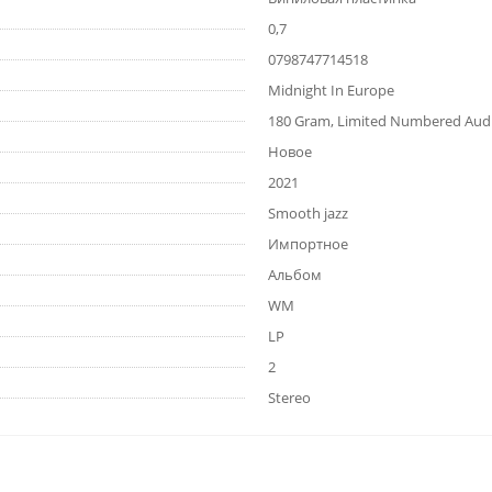
0,7
0798747714518
Midnight In Europe
180 Gram, Limited Numbered Audio
Новое
2021
Smooth jazz
Импортное
Альбом
WM
LP
2
Stereo