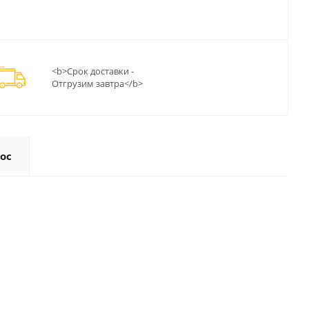
<b>Срок доставки -
Отгрузим завтра</b>
ос