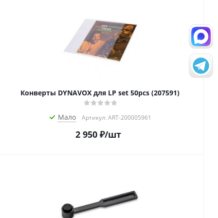
Конверты DYNAVOX для LP set 50pcs (207591)
Мало
Артикул: ART-200005961
2 950
₽
/шт