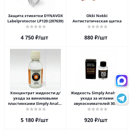
Защита этикетки DYNAVOX
Okki Nokki
Labelprotector LP120 (207639)
Антистатическая щетка
4 750
₽
/шт
880
₽
/шт
Концентрат жидкости д/
Жидкость Simply Analog д/
ухода за виниловыми
ухода за иглами
пластинками Simply Analog
звукоснимателей 30мл
200мл
5 180
₽
/шт
920
₽
/шт