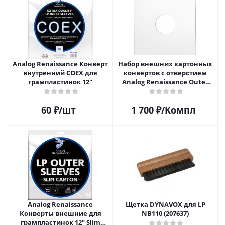
Analog Renaissance Конверт
Набор внешних картонных
внутренний COEX для
конвертов с отверстием
грампластинок 12"
Analog Renaissance Оuter
Carton Jacket, 10шт, AR-
62010
60
₽
/шт
1 700
₽
/Компл
Analog Renaissance
Щетка DYNAVOX для LP
Конверты внешние для
NB110 (207637)
грампластинок 12" Slim