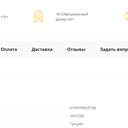
<b>Официальный
</b>
дилер</b>
Оплата
Доставка
Отзывы
Задать вопр
0799559025168
SAVC002
Греция