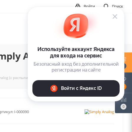
Войти
Поиск
ply Analog (с
0
alog (с распылителем, 200 мл) и салфетка
0
0
ртикул:
I-000090