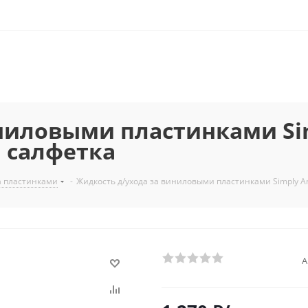
ниловыми пластинками Sim
и салфетка
а пластинками
-
Жидкость д/ухода за виниловыми пластинками Simply An
А