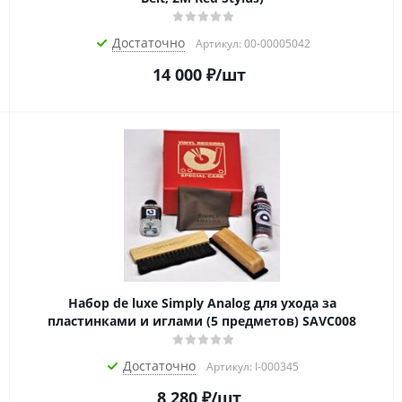
Достаточно
Артикул: 00-00005042
14 000
₽
/шт
Набор de luxe Simply Analog для ухода за
пластинками и иглами (5 предметов) SAVC008
Достаточно
Артикул: I-000345
8 280
₽
/шт