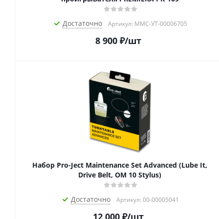
Достаточно
Артикул: MMC-УТ-00006705
8 900
₽
/шт
Набор Pro-Ject Maintenance Set Advanced (Lube It,
Drive Belt, OM 10 Stylus)
Достаточно
Артикул: 00-00005041
12 000
₽
/шт