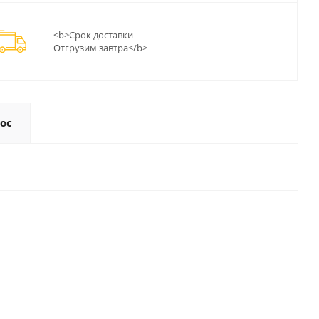
<b>Срок доставки -
Отгрузим завтра</b>
ос