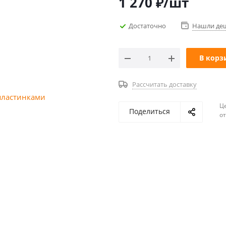
1 270
₽
/шт
Достаточно
Нашли де
В корз
Рассчитать доставку
Ц
Поделиться
о