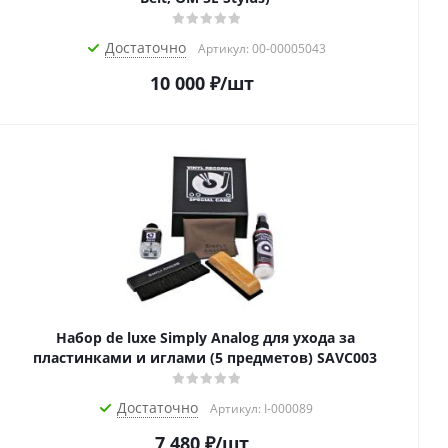
Достаточно
Артикул: 00-00005043
10 000
₽
/шт
Набор de luxe Simply Analog для ухода за
пластинками и иглами (5 предметов) SAVC003
Достаточно
Артикул: I-000089
7 480
₽
/шт