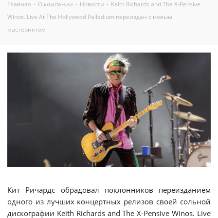
Главная
-
О компании
-
Новости
-
Keith Richards and The X-Pensive
Winos. Live At The Hollywood Palladium переиздан с новым
мастерингом
Кит Ричардс обрадовал поклонников переизданием
одного из лучших концертных релизов своей сольной
дискографии Keith Richards and The X-Pensive Winos. Live