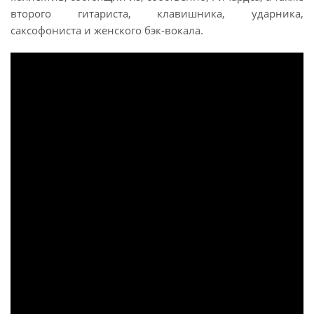
второго гитариста, клавишника, ударника,
саксофониста и женского бэк-вокала.