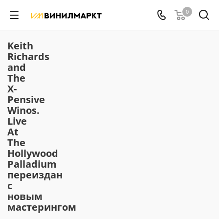
0
Keith
Richards
and
The
X-
Pensive
Winos.
Live
At
The
Hollywood
Palladium
переиздан
с
новым
мастерингом