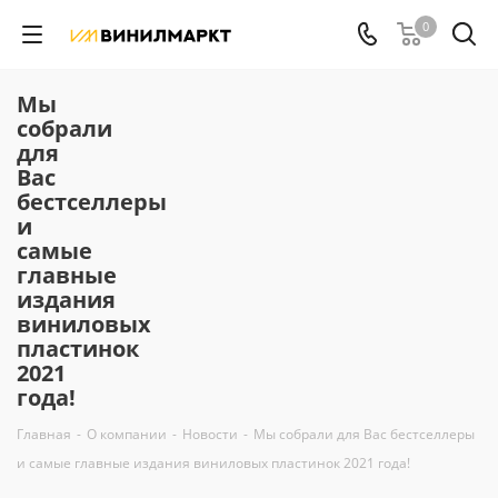
0
Мы
собрали
для
Вас
бестселлеры
и
самые
главные
издания
виниловых
пластинок
2021
года!
Главная
-
О компании
-
Новости
-
Мы собрали для Вас бестселлеры
и самые главные издания виниловых пластинок 2021 года!