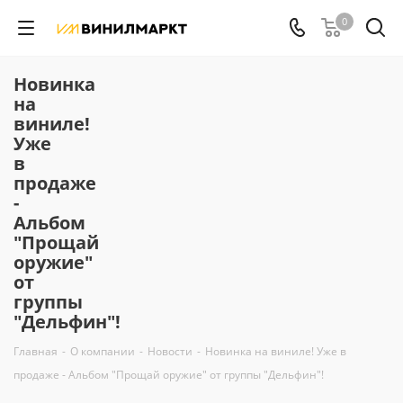
0
Новинка
на
виниле!
Уже
в
продаже
-
Альбом
"Прощай
оружие"
от
группы
"Дельфин"!
Главная
-
О компании
-
Новости
-
Новинка на виниле! Уже в
продаже - Альбом "Прощай оружие" от группы "Дельфин"!