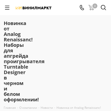
0
Новинка
от
Analog
Renaissanc!
Наборы
для
апгрейда
проигрывателя
Turntable
Designer
в
черном
и
белом
оформлении!
Главная
-
О компании
-
Новости
-
Новинка от Analog Renaissanc!