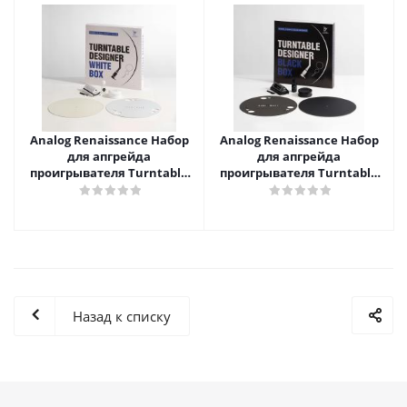
Analog Renaissance Набор
Analog Renaissance Набор
для апгрейда
для апгрейда
проигрывателя Turntable
проигрывателя Turntable
Designer White Box
Designer Black Box
Назад к списку