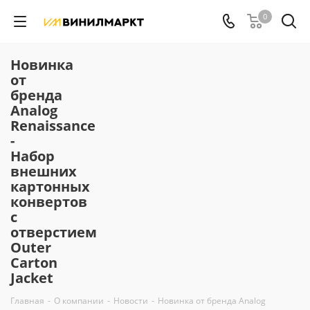
0
Новинка
от
бренда
Analog
Renaissance
-
Набор
внешних
картонных
конвертов
с
отверстием
Оuter
Carton
Jacket
Главная
-
О компании
-
Новости
-
Новинка от бренда Analog