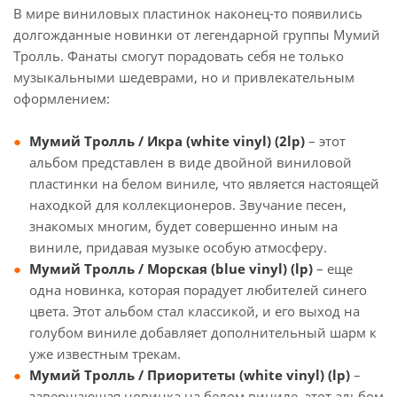
В мире виниловых пластинок наконец-то появились
долгожданные новинки от легендарной группы Мумий
Тролль. Фанаты смогут порадовать себя не только
музыкальными шедеврами, но и привлекательным
оформлением:
Мумий Тролль / Икра (white vinyl) (2lp)
– этот
альбом представлен в виде двойной виниловой
пластинки на белом виниле, что является настоящей
находкой для коллекционеров. Звучание песен,
знакомых многим, будет совершенно иным на
виниле, придавая музыке особую атмосферу.
Мумий Тролль / Морская (blue vinyl) (lp)
– еще
одна новинка, которая порадует любителей синего
цвета. Этот альбом стал классикой, и его выход на
голубом виниле добавляет дополнительный шарм к
уже известным трекам.
Мумий Тролль / Приоритеты (white vinyl) (lp)
–
завершающая новинка на белом виниле, этот альбом