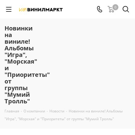
0
Новинки
на
виниле!
Альбомы
"Игра",
"Морская"
и
"Приоритеты"
от
группы
"Мумий
Тролль"
Главная
-
О компании
-
Новости
-
Новинки на виниле! Альбомы
"Игра", "Морская" и "Приоритеты" от группы "Мумий Тролль"