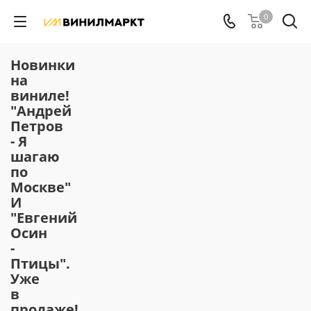
0
Новинки
на
виниле!
"Андрей
Петров
- Я
шагаю
по
Москве"
И
"Евгений
Осин
-
Птицы".
Уже
в
продаже!