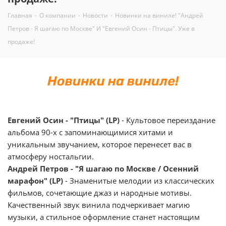
Главная
-
О компании
-
Новости
-
Новинки на виниле! "Андрей
Петров - Я шагаю по Москве" И "Евгений Осин - Птицы". Уже в
продаже!
Евгений Осин - "Птицы" (LP)
- Культовое переиздание
альбома 90-х с запоминающимися хитами и
уникальным звучанием, которое перенесет вас в
атмосферу ностальгии.
Андрей Петров - "Я шагаю по Москве / Осенний
марафон" (LP)
- Знаменитые мелодии из классических
фильмов, сочетающие джаз и народные мотивы.
Качественный звук винила подчеркивает магию
музыки, а стильное оформление станет настоящим