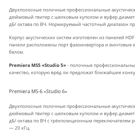
Двухполосные полочные профессиональные акустически
дюймовый твитер с шелковым куполом и вуфер диаметр
дБ/ октава по ВЧ. Нормируемый частотный диапазон при
Корпус акустических систем изготовлен из панелей HD
панели расположены порт фазоинвертора и винтовые кл
белом.
Premiera MS5 «Studio 5»
- полочные профессиональные
качество, которую вряд ли предложат ближайшие конк
Premiera MS-6 «Studio 6»
Двухполосные полочные профессиональные акустически
дюймовый твитер с шелковым куполом и вуфер диаметр
дБ/ октава по ВЧ с трёхпозиционным переключателем р
— 20 кГц.