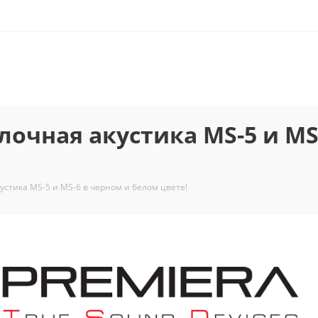
лочная акустика MS-5 и MS
устика MS-5 и MS-6 в черном и белом цвете!