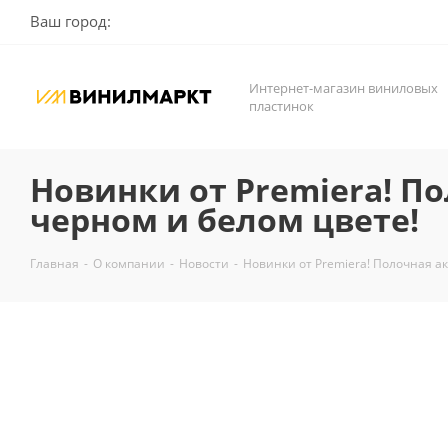
Ваш город:
Интернет-магазин виниловых
пластинок
Новинки от Premiera! По
черном и белом цвете!
Главная
-
О компании
-
Новости
-
Новинки от Premiera! Полочная ак