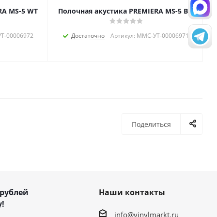
RA MS-5 WT
Полочная акустика PREMIERA MS-5 BK
УТ-00006972
Достаточно
Артикул: MMC-УТ-00006971
Поделиться
 рублей
Наши контакты
!
info@vinylmarkt.ru