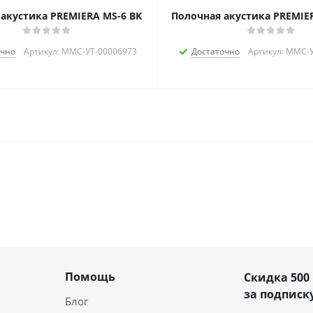
акустика PREMIERA MS-6 BK
Полочная акустика PREMIE
очно
Артикул: MMC-УТ-00006973
Достаточно
Артикул: MMC-
Помощь
Скидка 500
за подписку
Блог