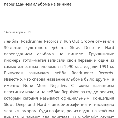
переизданием альбома на виниле.
14 сентября 2021
Лейблы Roadrunner Records и Run Out Groove отметили
30-летие культового дебюта Slow, Deep и Hard
переизданием альбома на виниле. Бруклинские
пионеры готик-метал записали свой первый и один из
самых известных альбомов в 1990-м, а издали 1991-м.
Выпуском занимался лейбл Roadrunner Records.
Известно, что сперва название альбома было другим, а
именно None More Negative. С таким названием
пластинку издали на лейбле Repulsion за год до релиза,
который сегодня называют официальным. Концепция
Slow, Deep and Hard - автобиографична и насыщена
черным юмором. Судя по фото, релиз издан на зелёном
виниле и займёт два лонгплея. В vinylmarkt открыт