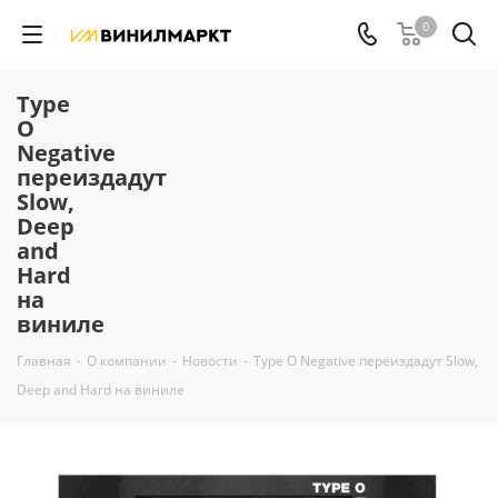
0
Type
O
Negative
переиздадут
Slow,
Deep
and
Hard
на
виниле
Главная
-
О компании
-
Новости
-
Type O Negative переиздадут Slow,
Deep and Hard на виниле