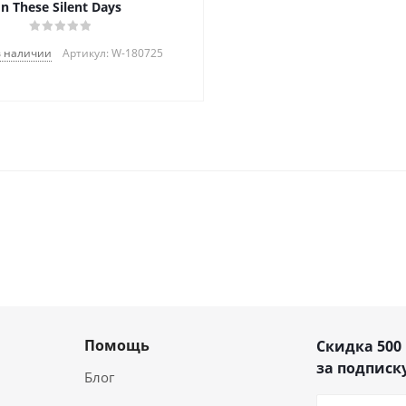
In These Silent Days
в наличии
Артикул: W-180725
Помощь
Скидка 500
за подписку
Блог