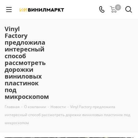
0
Vinyl
Factory
предложила
интересный
способ
рассмотреть
дорожки
виниловых
пластинок
под
микроскопом
Главная
-
О компании
-
Новости
-
Vinyl Factory предложила
интересный способ рассмотреть дорожки виниловых пластинок под
микроскопом