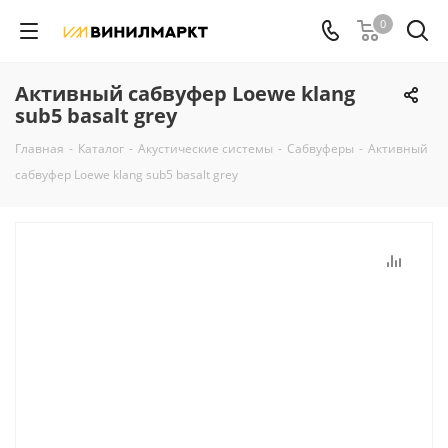
0
Aктивный сабвуфер Loewe klang
sub5 basalt grey
Главная
-
Каталог
-
Акустические системы
-
Сабвуферы
-
Aктивный
сабвуфер Loewe klang sub5 basalt grey